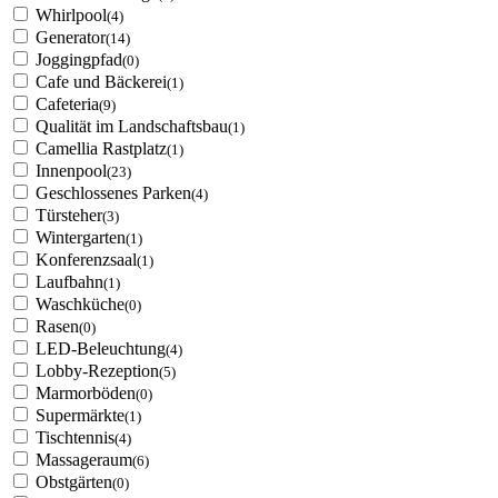
Whirlpool
(4)
Generator
(14)
Joggingpfad
(0)
Cafe und Bäckerei
(1)
Cafeteria
(9)
Qualität im Landschaftsbau
(1)
Camellia Rastplatz
(1)
Innenpool
(23)
Geschlossenes Parken
(4)
Türsteher
(3)
Wintergarten
(1)
Konferenzsaal
(1)
Laufbahn
(1)
Waschküche
(0)
Rasen
(0)
LED-Beleuchtung
(4)
Lobby-Rezeption
(5)
Marmorböden
(0)
Supermärkte
(1)
Tischtennis
(4)
Massageraum
(6)
Obstgärten
(0)