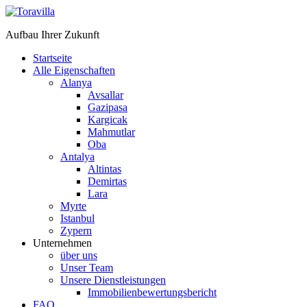
Aufbau Ihrer Zukunft
Startseite
Alle Eigenschaften
Alanya
Avsallar
Gazipasa
Kargicak
Mahmutlar
Oba
Antalya
Altintas
Demirtas
Lara
Myrte
Istanbul
Zypern
Unternehmen
über uns
Unser Team
Unsere Dienstleistungen
Immobilienbewertungsbericht
FAQ