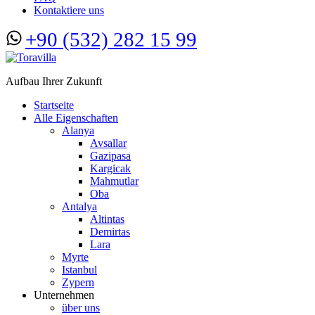
Kontaktiere uns
+90 (532) 282 15 99
Aufbau Ihrer Zukunft
Startseite
Alle Eigenschaften
Alanya
Avsallar
Gazipasa
Kargicak
Mahmutlar
Oba
Antalya
Altintas
Demirtas
Lara
Myrte
Istanbul
Zypern
Unternehmen
über uns