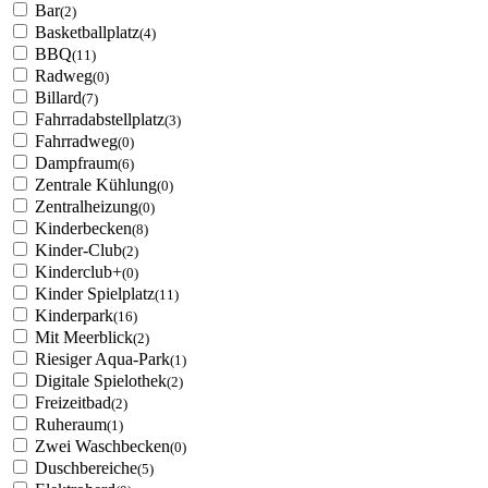
Bar
(2)
Basketballplatz
(4)
BBQ
(11)
Radweg
(0)
Billard
(7)
Fahrradabstellplatz
(3)
Fahrradweg
(0)
Dampfraum
(6)
Zentrale Kühlung
(0)
Zentralheizung
(0)
Kinderbecken
(8)
Kinder-Club
(2)
Kinderclub+
(0)
Kinder Spielplatz
(11)
Kinderpark
(16)
Mit Meerblick
(2)
Riesiger Aqua-Park
(1)
Digitale Spielothek
(2)
Freizeitbad
(2)
Ruheraum
(1)
Zwei Waschbecken
(0)
Duschbereiche
(5)