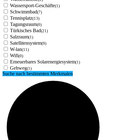
Wassersport-Geschäfte
(1)
Schwimmbad
(7)
Tennisplatz
(13)
Tagungsraum
(0)
Türkisches Bad
(21)
Salzraum
(1)
Satellitensystem
(9)
W-lan
(11)
Wifi
(0)
Erneuerbares Solarenergiesystem
(1)
Gehweg
(1)
Suche nach bestimmten Merkmalen