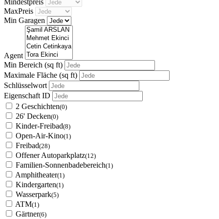
Mindestpreis
MaxPreis
Min Garagen
Agent
Min Bereich
(sq ft)
Maximale Fläche
(sq ft)
Schlüsselwort
Eigenschaft ID
2 Geschichten
(0)
26' Decken
(0)
Kinder-Freibad
(8)
Open-Air-Kino
(1)
Freibad
(28)
Offener Autoparkplatz
(12)
Familien-Sonnenbadebereich
(1)
Amphitheater
(1)
Kindergarten
(1)
Wasserpark
(5)
ATM
(1)
Gärtner
(6)