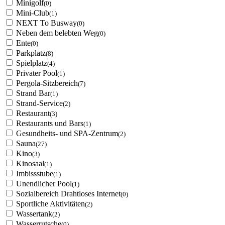
Minigolf
(0)
Mini-Club
(1)
NEXT To Busway
(0)
Neben dem belebten Weg
(0)
Ente
(0)
Parkplatz
(8)
Spielplatz
(4)
Privater Pool
(1)
Pergola-Sitzbereich
(7)
Strand Bar
(1)
Strand-Service
(2)
Restaurant
(3)
Restaurants und Bars
(1)
Gesundheits- und SPA-Zentrum
(2)
Sauna
(27)
Kino
(3)
Kinosaal
(1)
Imbissstube
(1)
Unendlicher Pool
(1)
Sozialbereich Drahtloses Internet
(0)
Sportliche Aktivitäten
(2)
Wassertank
(2)
Wasserrutsche
(0)