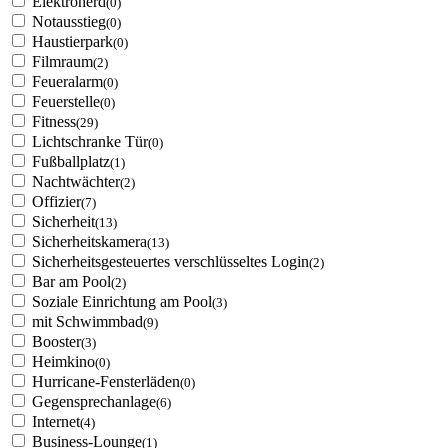
Elektroherd
(0)
Notausstieg
(0)
Haustierpark
(0)
Filmraum
(2)
Feueralarm
(0)
Feuerstelle
(0)
Fitness
(29)
Lichtschranke Tür
(0)
Fußballplatz
(1)
Nachtwächter
(2)
Offizier
(7)
Sicherheit
(13)
Sicherheitskamera
(13)
Sicherheitsgesteuertes verschlüsseltes Login
(2)
Bar am Pool
(2)
Soziale Einrichtung am Pool
(3)
mit Schwimmbad
(9)
Booster
(3)
Heimkino
(0)
Hurricane-Fensterläden
(0)
Gegensprechanlage
(6)
Internet
(4)
Business-Lounge
(1)