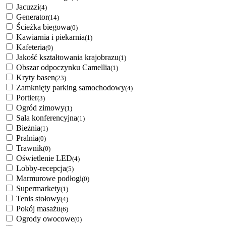
Jacuzzi
(4)
Generator
(14)
Ścieżka biegowa
(0)
Kawiarnia i piekarnia
(1)
Kafeteria
(9)
Jakość kształtowania krajobrazu
(1)
Obszar odpoczynku Camellia
(1)
Kryty basen
(23)
Zamknięty parking samochodowy
(4)
Portier
(3)
Ogród zimowy
(1)
Sala konferencyjna
(1)
Bieżnia
(1)
Pralnia
(0)
Trawnik
(0)
Oświetlenie LED
(4)
Lobby-recepcja
(5)
Marmurowe podłogi
(0)
Supermarkety
(1)
Tenis stołowy
(4)
Pokój masażu
(6)
Ogrody owocowe
(0)