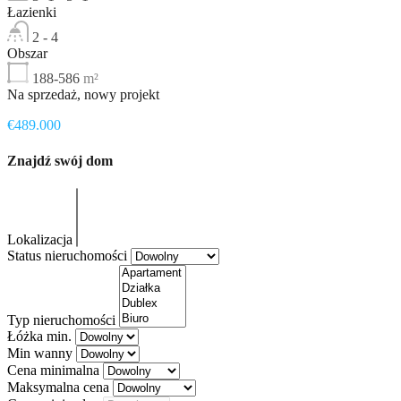
Łazienki
2 - 4
Obszar
188-586
m²
Na sprzedaż, nowy projekt
€489.000
Znajdź swój dom
Lokalizacja
Status nieruchomości
Typ nieruchomości
Łóżka min.
Min wanny
Cena minimalna
Maksymalna cena