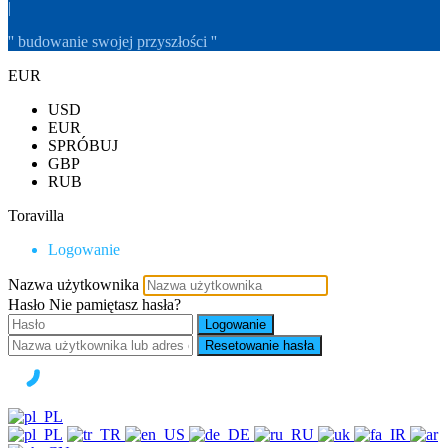
|
'' budowanie swojej przyszłości ''
EUR
USD
EUR
SPRÓBUJ
GBP
RUB
Toravilla
Logowanie
Nazwa użytkownika
Hasło
Nie pamiętasz hasła?
Logowanie
Resetowanie hasła