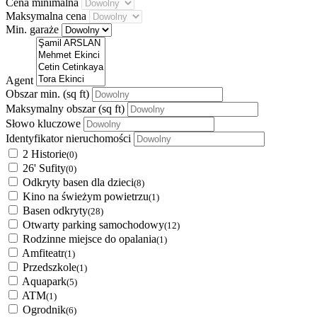
Cena minimalna
Maksymalna cena
Min. garaże
Agent
Obszar min.
(sq ft)
Maksymalny obszar
(sq ft)
Słowo kluczowe
Identyfikator nieruchomości
2 Historie
(0)
26' Sufity
(0)
Odkryty basen dla dzieci
(8)
Kino na świeżym powietrzu
(1)
Basen odkryty
(28)
Otwarty parking samochodowy
(12)
Rodzinne miejsce do opalania
(1)
Amfiteatr
(1)
Przedszkole
(1)
Aquapark
(5)
ATM
(1)
Ogrodnik
(6)