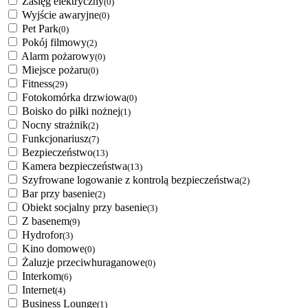
Zasięg elektryczny
(0)
Wyjście awaryjne
(0)
Pet Park
(0)
Pokój filmowy
(2)
Alarm pożarowy
(0)
Miejsce pożaru
(0)
Fitness
(29)
Fotokomórka drzwiowa
(0)
Boisko do piłki nożnej
(1)
Nocny strażnik
(2)
Funkcjonariusz
(7)
Bezpieczeństwo
(13)
Kamera bezpieczeństwa
(13)
Szyfrowane logowanie z kontrolą bezpieczeństwa
(2)
Bar przy basenie
(2)
Obiekt socjalny przy basenie
(3)
Z basenem
(9)
Hydrofor
(3)
Kino domowe
(0)
Żaluzje przeciwhuraganowe
(0)
Interkom
(6)
Internet
(4)
Business Lounge
(1)