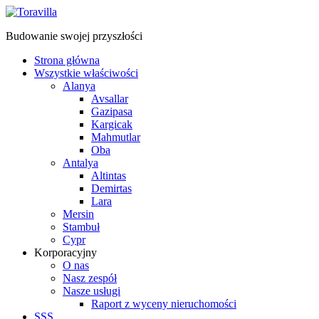
Budowanie swojej przyszłości
Strona główna
Wszystkie właściwości
Alanya
Avsallar
Gazipasa
Kargicak
Mahmutlar
Oba
Antalya
Altintas
Demirtas
Lara
Mersin
Stambuł
Cypr
Korporacyjny
O nas
Nasz zespół
Nasze usługi
Raport z wyceny nieruchomości
SSS