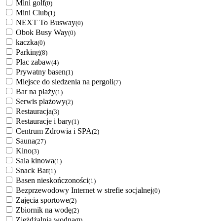
Mini golf
(0)
Mini Club
(1)
NEXT To Busway
(0)
Obok Busy Way
(0)
kaczka
(0)
Parking
(8)
Plac zabaw
(4)
Prywatny basen
(1)
Miejsce do siedzenia na pergoli
(7)
Bar na plaży
(1)
Serwis plażowy
(2)
Restauracja
(3)
Restauracje i bary
(1)
Centrum Zdrowia i SPA
(2)
Sauna
(27)
Kino
(3)
Sala kinowa
(1)
Snack Bar
(1)
Basen nieskończoności
(1)
Bezprzewodowy Internet w strefie socjalnej
(0)
Zajęcia sportowe
(2)
Zbiornik na wodę
(2)
Zjeżdżalnia wodna
(0)