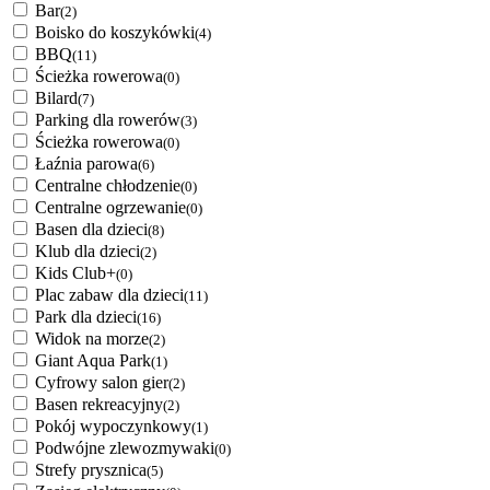
Bar
(2)
Boisko do koszykówki
(4)
BBQ
(11)
Ścieżka rowerowa
(0)
Bilard
(7)
Parking dla rowerów
(3)
Ścieżka rowerowa
(0)
Łaźnia parowa
(6)
Centralne chłodzenie
(0)
Centralne ogrzewanie
(0)
Basen dla dzieci
(8)
Klub dla dzieci
(2)
Kids Club+
(0)
Plac zabaw dla dzieci
(11)
Park dla dzieci
(16)
Widok na morze
(2)
Giant Aqua Park
(1)
Cyfrowy salon gier
(2)
Basen rekreacyjny
(2)
Pokój wypoczynkowy
(1)
Podwójne zlewozmywaki
(0)
Strefy prysznica
(5)