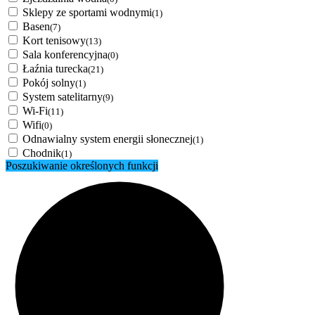
Sklepy ze sportami wodnymi
(1)
Basen
(7)
Kort tenisowy
(13)
Sala konferencyjna
(0)
Łaźnia turecka
(21)
Pokój solny
(1)
System satelitarny
(9)
Wi-Fi
(11)
Wifi
(0)
Odnawialny system energii słonecznej
(1)
Chodnik
(1)
Poszukiwanie określonych funkcji