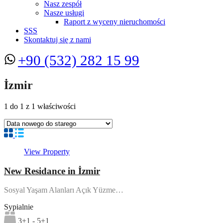
Nasz zespół
Nasze usługi
Raport z wyceny nieruchomości
SSS
Skontaktuj się z nami
+90 (532) 282 15 99
İzmir
1
do
1
z
1
właściwości
View Property
New Residance in İzmir
Sosyal Yaşam Alanları Açık Yüzme…
Sypialnie
3+1 - 5+1