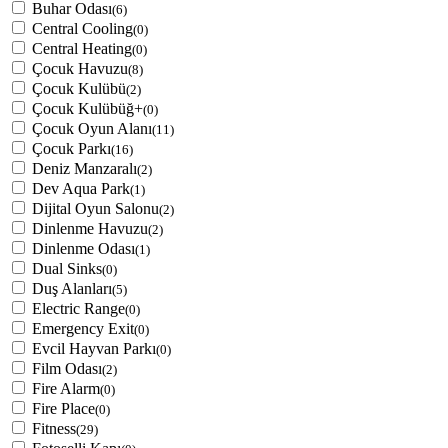
Buhar Odası
(6)
Central Cooling
(0)
Central Heating
(0)
Çocuk Havuzu
(8)
Çocuk Kulübü
(2)
Çocuk Kulübüğ+
(0)
Çocuk Oyun Alanı
(11)
Çocuk Parkı
(16)
Deniz Manzaralı
(2)
Dev Aqua Park
(1)
Dijital Oyun Salonu
(2)
Dinlenme Havuzu
(2)
Dinlenme Odası
(1)
Dual Sinks
(0)
Duş Alanları
(5)
Electric Range
(0)
Emergency Exit
(0)
Evcil Hayvan Parkı
(0)
Film Odası
(2)
Fire Alarm
(0)
Fire Place
(0)
Fitness
(29)