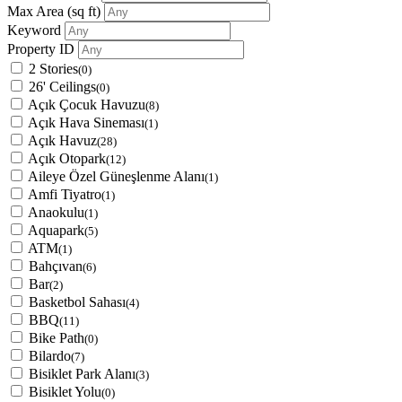
Max Area
(sq ft)
Keyword
Property ID
2 Stories
(0)
26' Ceilings
(0)
Açık Çocuk Havuzu
(8)
Açık Hava Sineması
(1)
Açık Havuz
(28)
Açık Otopark
(12)
Aileye Özel Güneşlenme Alanı
(1)
Amfi Tiyatro
(1)
Anaokulu
(1)
Aquapark
(5)
ATM
(1)
Bahçıvan
(6)
Bar
(2)
Basketbol Sahası
(4)
BBQ
(11)
Bike Path
(0)
Bilardo
(7)
Bisiklet Park Alanı
(3)
Bisiklet Yolu
(0)