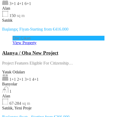
3+1 4+1 6+1
Alan
150
sq m
Satılık
Başlangıç Fiyatı-Starting from €416.000
Öne Çıkan
View Property
Alanya / Oba New Project
Project Features Eligible For Citizenship…
Yatak Odaları
1+1 2+1 3+1 4+1
Banyolar
1
Alan
67-284
sq m
Satılık, Yeni Proje
Başlangıç fiyatı - Starting from €266.000