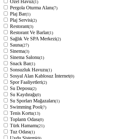
Özel Havuz
(1)
Pergola Oturma Alanı
(7)
Plaj Bar
(1)
Plaj Servisi
(2)
Restorant
(3)
Restorant Ve Barlar
(1)
Sağlık Ve SPA Merkezi
(2)
Sauna
(27)
Sinema
(3)
Sinema Salonu
(1)
Snack Bar
(1)
Sonsuzluk Havuzu
(1)
Sosyal Alan Kablosuz İnternet
(0)
Spor Faaliyetleri
(2)
Su Deposu
(2)
Su Kaydırağı
(0)
Su Sporları Mağazaları
(1)
Swimming Pool
(7)
Tenis Kortu
(13)
Toplantı Odası
(0)
Türk Hamamı
(21)
Tuz Odası
(1)
Uydu Sistemi
(9)