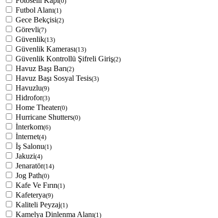
Fotoselli Kapı
(0)
Futbol Alanı
(1)
Gece Bekçisi
(2)
Görevli
(7)
Güvenlik
(13)
Güvenlik Kamerası
(13)
Güvenlik Kontrollü Şifreli Giriş
(2)
Havuz Başı Barı
(2)
Havuz Başı Sosyal Tesis
(3)
Havuzlu
(9)
Hidrofor
(3)
Home Theater
(0)
Hurricane Shutters
(0)
İnterkom
(6)
İnternet
(4)
İş Salonu
(1)
Jakuzi
(4)
Jenaratör
(14)
Jog Path
(0)
Kafe Ve Fırın
(1)
Kafeterya
(9)
Kaliteli Peyzaj
(1)
Kamelya Dinlenma Alanı
(1)