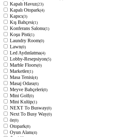
Kapalı Havuz
(23)
Kapalı Otopark
(4)
Kapıcı
(3)
Kış Bahçesi
(1)
Konferans Salonu
(1)
Koşu Pisti
(1)
Laundry Room
(0)
Lawn
(0)
Led Aydınlatma
(4)
Lobby-Resepsiyon
(5)
Marble Floors
(0)
Marketler
(1)
Masa Tenisi
(4)
Masaj Odası
(6)
Meyve Bahçeleri
(0)
Mini Golf
(0)
Mini Kulüp
(1)
NEXT To Busway
(0)
Next To Busy Way
(0)
ör
(0)
Otopark
(8)
Oyun Alanı
(4)