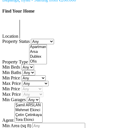
Find Your Home
Location
Property Status
Property Type
Min Beds
Min Baths
Min Price
Max Price
Min Price
Max Price
Min Garages
Agent
Min Area
(sq ft)