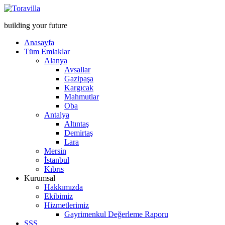
building your future
Anasayfa
Tüm Emlaklar
Alanya
Avsallar
Gazipaşa
Kargıcak
Mahmutlar
Oba
Antalya
Altıntaş
Demirtaş
Lara
Mersin
İstanbul
Kıbrıs
Kurumsal
Hakkımızda
Ekibimiz
Hizmetlerimiz
Gayrimenkul Değerleme Raporu
SSS