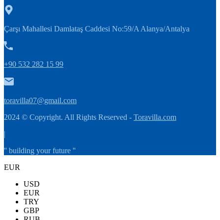
Çarşı Mahallesi Damlataş Caddesi No:59/A Alanya/Antalya
+90 532 282 15 99
toravilla07@gmail.com
2024 © Copyright. All Rights Reserved -
Toravilla.com
|
'' building your future ''
EUR
USD
EUR
TRY
GBP
RUB