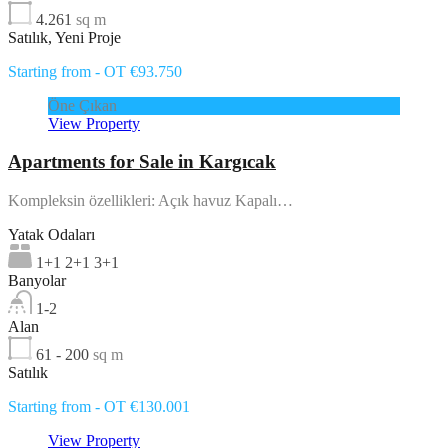
4.261
sq m
Satılık, Yeni Proje
Starting from - OT €93.750
Öne Çıkan
View Property
Apartments for Sale in Kargıcak
Kompleksin özellikleri: Açık havuz Kapalı…
Yatak Odaları
1+1 2+1 3+1
Banyolar
1-2
Alan
61 - 200
sq m
Satılık
Starting from - OT €130.001
View Property