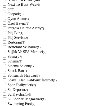
Next To Busy Way
(0)
ör
(0)
Otopark
(8)
Oyun Alanı
(4)
Özel Havuz
(1)
Pergola Oturma Alanı
(7)
Plaj Bar
(1)
Plaj Servisi
(2)
Restorant
(3)
Restorant Ve Barlar
(1)
Sağlık Ve SPA Merkezi
(2)
Sauna
(27)
Sinema
(3)
Sinema Salonu
(1)
Snack Bar
(1)
Sonsuzluk Havuzu
(1)
Sosyal Alan Kablosuz İnternet
(0)
Spor Faaliyetleri
(2)
Su Deposu
(2)
Su Kaydırağı
(0)
Su Sporları Mağazaları
(1)
Swimming Pool
(7)