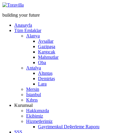
building your future
Anasayfa
Tüm Emlaklar
Alanya
Avsallar
Gazipaşa
Kargıcak
Mahmutlar
Oba
Antalya
Altıntaş
Demirtaş
Lara
Mersin
İstanbul
Kıbrıs
Kurumsal
Hakkımızda
Ekibimiz
Hizmetlerimiz
Gayrimenkul Değerleme Raporu
SSS