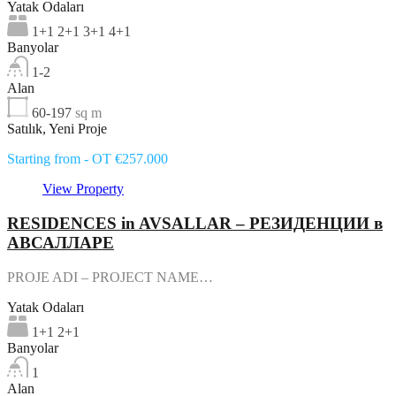
Yatak Odaları
1+1 2+1 3+1 4+1
Banyolar
1-2
Alan
60-197
sq m
Satılık, Yeni Proje
Starting from - OT €257.000
View Property
RESIDENCES in AVSALLAR – РЕЗИДЕНЦИИ в
АВСАЛЛАРЕ
PROJE ADI – PROJECT NAME…
Yatak Odaları
1+1 2+1
Banyolar
1
Alan