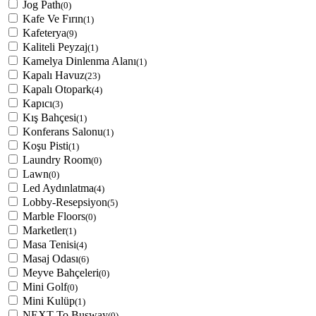
Jog Path
(0)
Kafe Ve Fırın
(1)
Kafeterya
(9)
Kaliteli Peyzaj
(1)
Kamelya Dinlenma Alanı
(1)
Kapalı Havuz
(23)
Kapalı Otopark
(4)
Kapıcı
(3)
Kış Bahçesi
(1)
Konferans Salonu
(1)
Koşu Pisti
(1)
Laundry Room
(0)
Lawn
(0)
Led Aydınlatma
(4)
Lobby-Resepsiyon
(5)
Marble Floors
(0)
Marketler
(1)
Masa Tenisi
(4)
Masaj Odası
(6)
Meyve Bahçeleri
(0)
Mini Golf
(0)
Mini Kulüp
(1)
NEXT To Busway
(0)