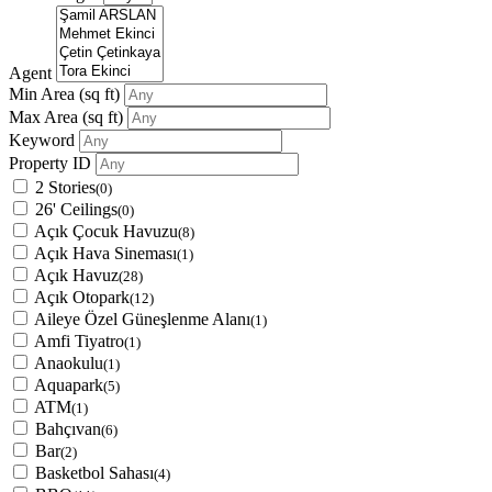
Agent
Min Area
(sq ft)
Max Area
(sq ft)
Keyword
Property ID
2 Stories
(0)
26' Ceilings
(0)
Açık Çocuk Havuzu
(8)
Açık Hava Sineması
(1)
Açık Havuz
(28)
Açık Otopark
(12)
Aileye Özel Güneşlenme Alanı
(1)
Amfi Tiyatro
(1)
Anaokulu
(1)
Aquapark
(5)
ATM
(1)
Bahçıvan
(6)
Bar
(2)
Basketbol Sahası
(4)