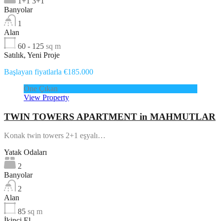
1+1 3+1
Banyolar
1
Alan
60 - 125
sq m
Satılık, Yeni Proje
Başlayan fiyatlarla €185.000
Öne Çıkan
View Property
TWIN TOWERS APARTMENT in MAHMUTLAR
Konak twin towers 2+1 eşyalı…
Yatak Odaları
2
Banyolar
2
Alan
85
sq m
İkinci El