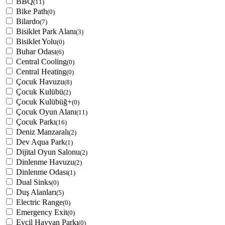
BBQ
(11)
Bike Path
(0)
Bilardo
(7)
Bisiklet Park Alanı
(3)
Bisiklet Yolu
(0)
Buhar Odası
(6)
Central Cooling
(0)
Central Heating
(0)
Çocuk Havuzu
(8)
Çocuk Kulübü
(2)
Çocuk Kulübüğ+
(0)
Çocuk Oyun Alanı
(11)
Çocuk Parkı
(16)
Deniz Manzaralı
(2)
Dev Aqua Park
(1)
Dijital Oyun Salonu
(2)
Dinlenme Havuzu
(2)
Dinlenme Odası
(1)
Dual Sinks
(0)
Duş Alanları
(5)
Electric Range
(0)
Emergency Exit
(0)
Evcil Hayvan Parkı
(0)