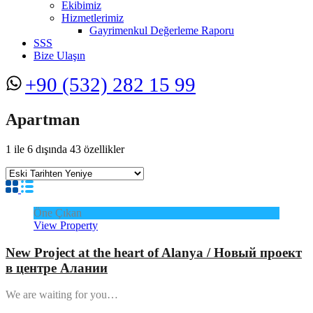
Ekibimiz
Hizmetlerimiz
Gayrimenkul Değerleme Raporu
SSS
Bize Ulaşın
+90 (532) 282 15 99
Apartman
1
ile
6
dışında
43
özellikler
Öne Çıkan
View Property
New Project at the heart of Alanya / Новый проект
в центре Алании
We are waiting for you…