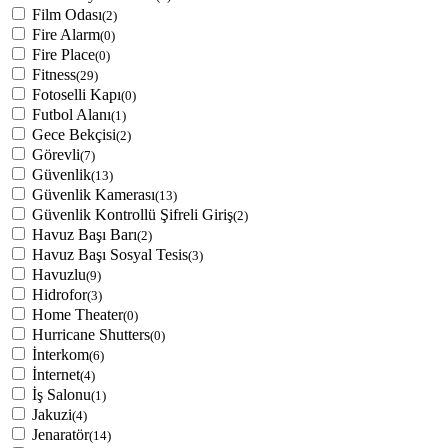
Film Odası
(2)
Fire Alarm
(0)
Fire Place
(0)
Fitness
(29)
Fotoselli Kapı
(0)
Futbol Alanı
(1)
Gece Bekçisi
(2)
Görevli
(7)
Güvenlik
(13)
Güvenlik Kamerası
(13)
Güvenlik Kontrollü Şifreli Giriş
(2)
Havuz Başı Barı
(2)
Havuz Başı Sosyal Tesis
(3)
Havuzlu
(9)
Hidrofor
(3)
Home Theater
(0)
Hurricane Shutters
(0)
İnterkom
(6)
İnternet
(4)
İş Salonu
(1)
Jakuzi
(4)
Jenaratör
(14)