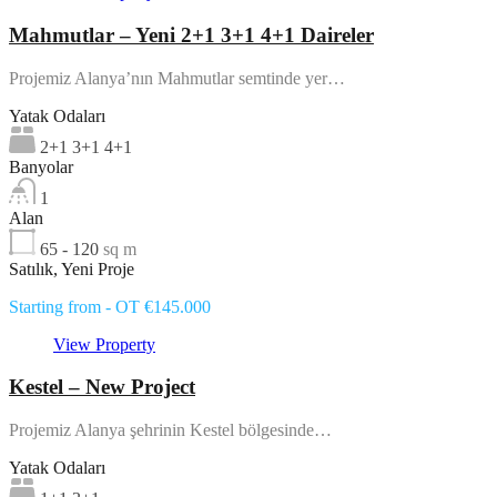
Mahmutlar – Yeni 2+1 3+1 4+1 Daireler
Projemiz Alanya’nın Mahmutlar semtinde yer…
Yatak Odaları
2+1 3+1 4+1
Banyolar
1
Alan
65 - 120
sq m
Satılık, Yeni Proje
Starting from - OT €145.000
View Property
Kestel – New Project
Projemiz Alanya şehrinin Kestel bölgesinde…
Yatak Odaları