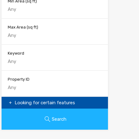
Min Area
(sq ft)
Max Area
(sq ft)
Keyword
Property ID
Looking for certain features
Search