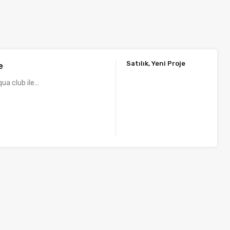
Satılık, Yeni Proje
e
ua club ile…