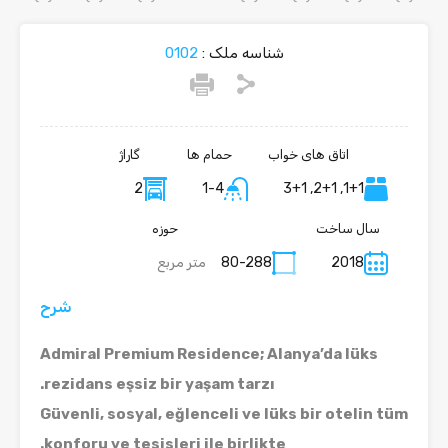
شناسه ملک :
0102
اتاق های خواب
حمام ها
گاراژ
2
1-4
1+1, 2+1, 3+1
سال ساخت
حوزه
2018
80-288
متر مربع
شرح
Admiral Premium Residence; Alanya’da lüks
rezidans
eşsiz bir yaşam tarzı.
Güvenli, sosyal, eğlenceli ve lüks bir otelin tüm
konforu ve tesisleri ile birlikte.