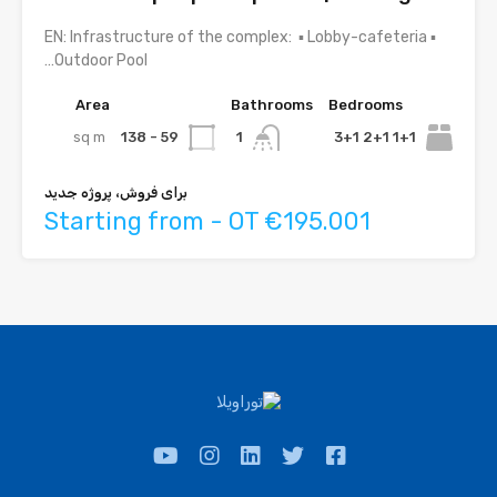
EN: Infrastructure of the complex: ▪ Lobby-cafeteria ▪
Outdoor Pool…
Area
Bathrooms
Bedrooms
sq m
59 - 138
1+1 2+1 3+1
1
برای فروش، پروژه جدید
Starting from - OT €195.001