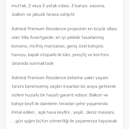
mutfak, 2 veya 3 yatak odası, 3 banyo, saouna,
balkon ve jakuzili terasa sahiptir.
Admiral Premıum Residence projesinin en büyük villası
olan Villa Avantgarde; en iyi şekilde tasarlanmış
konumu, müthiş manzarası, geniş özel bahçesi,
havuzu, kapalı otoparkı ile lüks, presjtij ve konforu
birarada sunmaktadır.
Admiral Premium Residence birbirine yakın yaşam
tarzını benimsemiş seçkin insanları bir araya getirerek
sizlere huzurlu bir hayatı garanti ediyor. Balkon ve
bahçe keyfi ile dairelerin terasları şehir yaşamında
ihmal edilen , açık hava keyfini , yeşili , deniz mavisini,
gün ışığını bütün cömertliği ile yaşamınıza taşıyacak . .