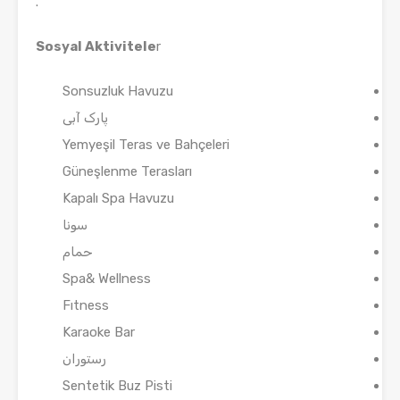
.
Sosyal Aktivitele
r
Sonsuzluk Havuzu
پارک آبی
Yemyeşil Teras ve Bahçeleri
Güneşlenme Terasları
Kapalı Spa Havuzu
سونا
حمام
Spa& Wellness
Fıtness
Karaoke Bar
رستوران
Sentetik Buz Pisti