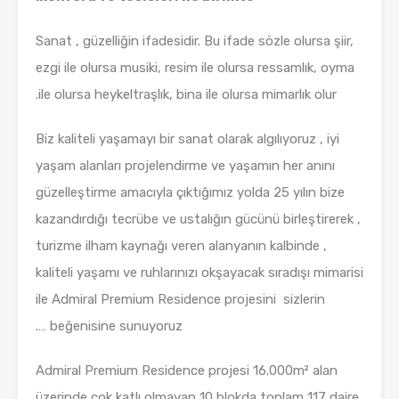
Sanat , güzelliğin ifadesidir. Bu ifade sözle olursa şiir,
ezgi ile olursa musiki, resim ile olursa ressamlık, oyma
ile olursa heykeltraşlık, bina ile olursa mimarlık olur.
Biz kaliteli yaşamayı bir sanat olarak algılıyoruz , iyi
yaşam alanları projelendirme ve yaşamın her anını
güzelleştirme amacıyla çıktığımız yolda 25 yılın bize
kazandırdığı tecrübe ve ustalığın gücünü birleştirerek ,
turizme ilham kaynağı veren alanyanın kalbinde ,
kaliteli yaşamı ve ruhlarınızı okşayacak sıradışı mimarisi
ile Admiral Premium Residence projesini sizlerin
beğenisine sunuyoruz ….
Admiral Premium Residence projesi 16.000m² alan
üzerinde çok katlı olmayan 10 blokda toplam 117 daire