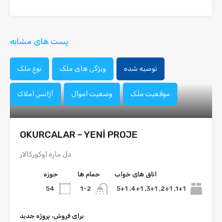
پست های مشابه
توصیه شده
ویژگی های ملک
نوع ملک
موقعیت ملک
وضعیت اموال
آژانس املاک
OKURCALAR – YENİ PROJE
دل ماره اوکورکالار
اتاق های خواب
حمام ها
حوزه
54
1+1, 2+1, 3+1, 4+1, 5+1
1-2
برای فروش، پروژه جدید