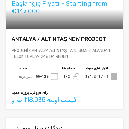
Başlangıç Fiyatı - Starting from
€147.000
ANTALYA / ALTINTAŞ NEW PROJECT
PROJEMİZ ANTALYA ALTINTAŞ’TA 15.383m² ALANDA 1
BLOK TOPLAM 248 DAİREDEN…
اتاق های خواب
حمام ها
حوزه
1+1, 2+1, 3+1
55-123
متر مربع
1-2
برای فروش، پروژه جدید
قیمت اولیه 118.035 یورو
دیدگاهتان را بنویسید