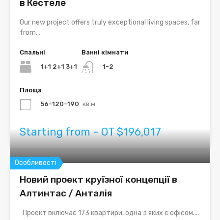
в Кестеле
Our new project offers truly exceptional living spaces, far
from…
Спальні
Ванні кімнати
1+1 2+1 3+1
1-2
Площа
56-120-190
кв.м
Starting from - OT $196,017
Особливості
Новий проект круїзної концепції в
Алтинтас / Анталія
Проект включає 173 квартири, одна з яких є офісом....