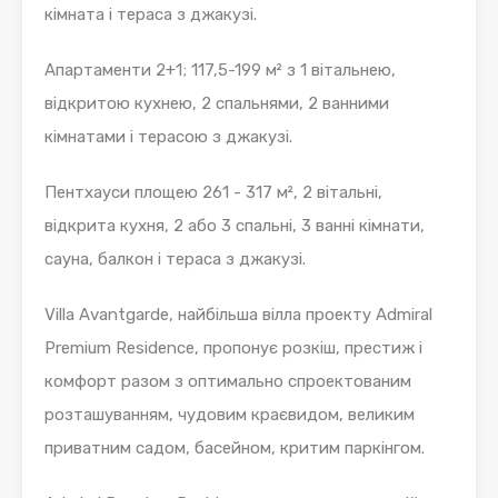
кімната і тераса з джакузі.
Апартаменти 2+1; 117,5-199 м² з 1 вітальнею,
відкритою кухнею, 2 спальнями, 2 ванними
кімнатами і терасою з джакузі.
Пентхауси площею 261 - 317 м², 2 вітальні,
відкрита кухня, 2 або 3 спальні, 3 ванні кімнати,
сауна, балкон і тераса з джакузі.
Villa Avantgarde, найбільша вілла проекту Admiral
Premium Residence, пропонує розкіш, престиж і
комфорт разом з оптимально спроектованим
розташуванням, чудовим краєвидом, великим
приватним садом, басейном, критим паркінгом.