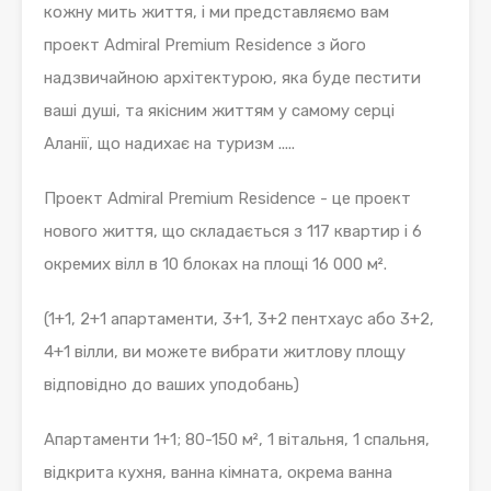
кожну мить життя, і ми представляємо вам
проект Admiral Premium Residence з його
надзвичайною архітектурою, яка буде пестити
ваші душі, та якісним життям у самому серці
Аланії, що надихає на туризм .....
Проект Admiral Premium Residence - це проект
нового життя, що складається з 117 квартир і 6
окремих вілл в 10 блоках на площі 16 000 м².
(1+1, 2+1 апартаменти, 3+1, 3+2 пентхаус або 3+2,
4+1 вілли, ви можете вибрати житлову площу
відповідно до ваших уподобань)
Апартаменти 1+1; 80-150 м², 1 вітальня, 1 спальня,
відкрита кухня, ванна кімната, окрема ванна