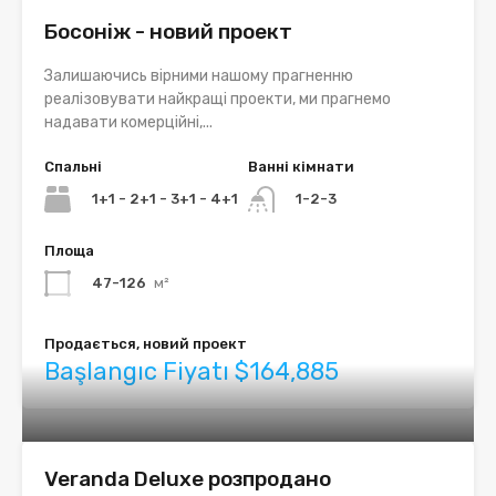
Босоніж - новий проект
Залишаючись вірними нашому прагненню
реалізовувати найкращі проекти, ми прагнемо
надавати комерційні,...
Спальні
Ванні кімнати
1+1 - 2+1 - 3+1 - 4+1
1-2-3
Площа
47-126
м²
Продається, новий проект
Başlangıc Fiyatı $164,885
Veranda Deluxe розпродано