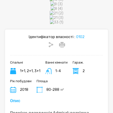
Ідентифікатор власності :
0102
Спальні
Ванні кімнати
Гараж.
1+1, 2+1, 3+1
1-4
2
Рік побудови
Площа
2018
80-288
м²
Опис
Преміум-резиденція Admiral; розкішна