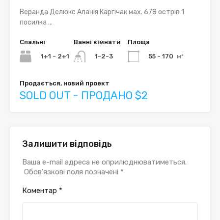
Веранда Делюкс Аланія Каргічак мах. 678 острів 1
посилка ...
Спальні
Ванні кімнати
Площа
1+1 - 2+1
55 - 170
м²
1-2-3
Продається, новий проект
SOLD OUT - ПРОДАНО $2
Залишити відповідь
Ваша e-mail адреса не оприлюднюватиметься.
Обов’язкові поля позначені
*
Коментар
*