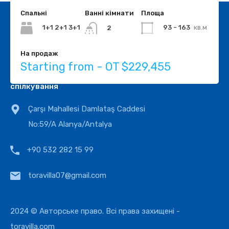
Спальні
Ванні кімнати
Площа
1+1 2+1 3+1
93 - 163
кв.м
2
На продаж
Starting from - OT $229,455
спілкування
Çarşı Mahallesi Damlataş Caddesi
No:59/A Alanya/Antalya
+90 532 282 15 99
toravilla07@gmail.com
2024 © Авторське право. Всі права захищені -
toravilla.com