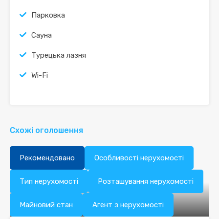
Парковка
Сауна
Турецька лазня
Wi-Fi
Схожі оголошення
Рекомендовано
Особливості нерухомості
Тип нерухомості
Розташування нерухомості
Майновий стан
Агент з нерухомості