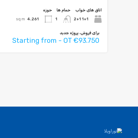
اتاق های خواب
حمام ها
حوزه
sq m
4.261
1+1 2+1
1
برای فروش، پروژه جدید
Starting from - OT €93.750