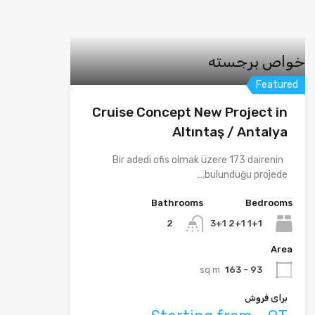
خواص برجسته
Featured
Cruise Concept New Project in
Altıntaş / Antalya
Bir adedi ofis olmak üzere 173 dairenin
bulunduğu projede,…
Bathrooms
Bedrooms
1+1 2+1 3+1
2
Area
sq m
93 - 163
برای فروش