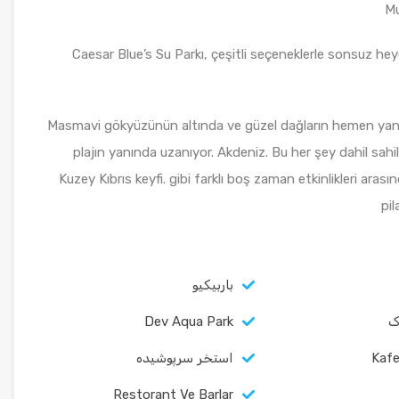
Mu
Caesar Blue’s Su Parkı, çeşitli seçeneklerle sonsuz hey
Masmavi gökyüzünün altında ve güzel dağların hemen yanı
plajın yanında uzanıyor. Akdeniz. Bu her şey dahil sahil
Kuzey Kıbrıs keyfi. gibi farklı boş zaman etkinlikleri arası
pil
باربیکیو
ک
Dev Aqua Park
Kafe
استخر سرپوشیده
Restorant Ve Barlar