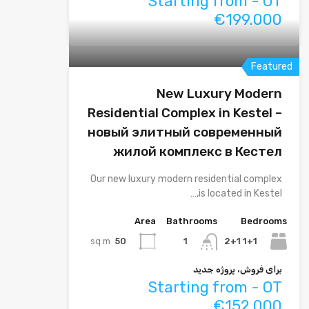
Starting from - OT
€199.000
Featured
New Luxury Modern
Residential Complex in Kestel –
новый элитный современный
жилой комплекс в Кестел
Our new luxury modern residential complex
is located in Kestel,…
Area
Bathrooms
Bedrooms
sq m
50
1+1 2+1
1
برای فروش، پروژه جدید
Starting from - OT
€152.000