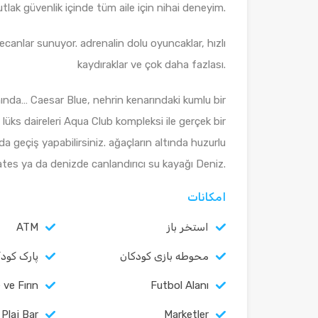
tlak güvenlik içinde tüm aile için nihai deneyim.
ecanlar sunuyor. adrenalin dolu oyuncaklar, hızlı
kaydıraklar ve çok daha fazlası.
nda… Caesar Blue, nehrin kenarındaki kumlu bir
 lüks daireleri Aqua Club kompleksi ile gerçek bir
nda geçiş yapabilirsiniz. ağaçların altında huzurlu
ates ya da denizde canlandırıcı su kayağı Deniz.
امکانات
استخر باز
ATM
محوطه بازی کودکان
پارک کود
 ve Fırın
Futbol Alanı
Plaj Bar
Marketler