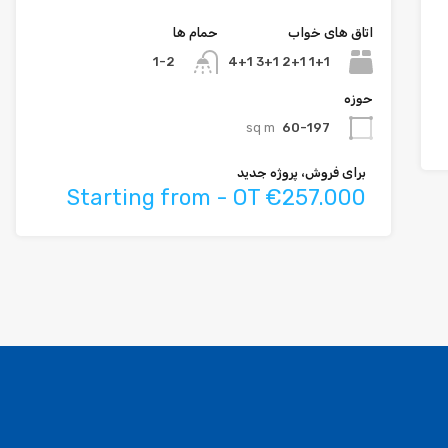
اتاق های خواب
حمام ها
1+1 2+1 3+1 4+1
1-2
حوزه
sq m
60-197
برای فروش، پروژه جدید
Starting from - OT €257.000