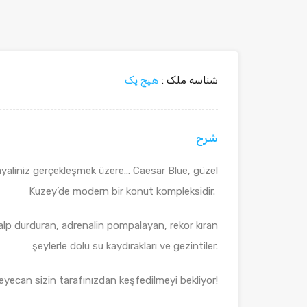
شناسه ملک :
هیچ یک
شرح
hayaliniz gerçekleşmek üzere… Caesar Blue, güzel
Kuzey’de modern bir konut kompleksidir.
alp durduran, adrenalin pompalayan, rekor kıran
şeylerle dolu su kaydırakları ve gezintiler.
eyecan sizin tarafınızdan keşfedilmeyi bekliyor!