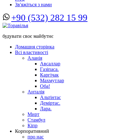
Зв'яжіться з нами
+90 (532) 282 15 99
будувати своє майбутнє
Домашня сторінка
Всі властивості
Аланія
Авсаллар
Газіпаса.
Каргічак
Махмутлар
Оба!
Анталія
Альтінтас
Деміртас.
Лара.
Мирт
Стамбул
Кіпр
Корпоративний
про нас