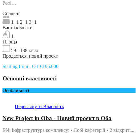
Pool…
Спальні
1+1 2+1 3+1
Ванні кімнати
1
Площа
59 - 138
кв.м
Продається, новий проект
Starting from - OT €195.000
Основні властивості
Особливості
Переглянути Власність
New Project in Oba - Новий проект в Оба
EN: Інфраструктура комплексу: ▪ Лобі-кафетерій ▪ 2 відкриті...