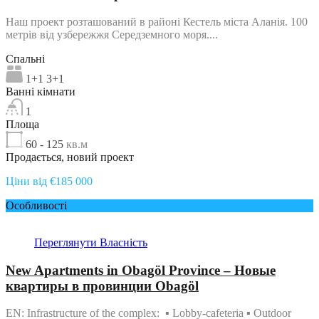
Наш проект розташований в районі Кестель міста Аланія. 100
метрів від узбережжя Середземного моря....
Спальні
1+1 3+1
Ванні кімнати
1
Площа
60 - 125
кв.м
Продається, новий проект
Ціни від €185 000
Особливості
Переглянути Власність
New Apartments in Obagöl Province – Новые
квартиры в провинции Obagöl
EN: Infrastructure of the complex: ▪ Lobby-cafeteria ▪ Outdoor