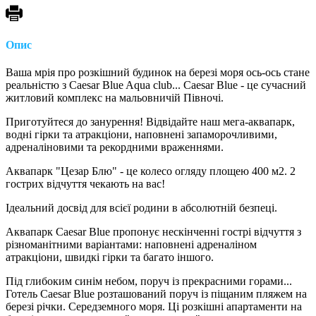
Опис
Ваша мрія про розкішний будинок на березі моря ось-ось стане
реальністю з Caesar Blue Aqua club... Caesar Blue - це сучасний
житловий комплекс на мальовничій Півночі.
Приготуйтеся до занурення! Відвідайте наш мега-аквапарк,
водні гірки та атракціони, наповнені запаморочливими,
адреналіновими та рекордними враженнями.
Аквапарк "Цезар Блю" - це колесо огляду площею 400 м2. 2
гострих відчуття чекають на вас!
Ідеальний досвід для всієї родини в абсолютній безпеці.
Аквапарк Caesar Blue пропонує нескінченні гострі відчуття з
різноманітними варіантами: наповнені адреналіном
атракціони, швидкі гірки та багато іншого.
Під глибоким синім небом, поруч із прекрасними горами...
Готель Caesar Blue розташований поруч із піщаним пляжем на
березі річки. Середземного моря. Ці розкішні апартаменти на