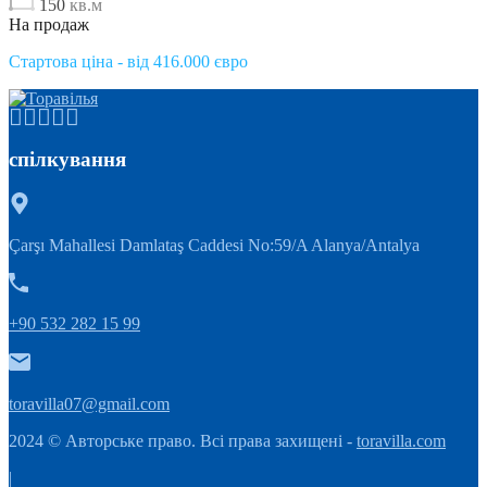
150
кв.м
На продаж
Стартова ціна - від 416.000 євро
спілкування
Çarşı Mahallesi Damlataş Caddesi No:59/A Alanya/Antalya
+90 532 282 15 99
toravilla07@gmail.com
2024 © Авторське право. Всі права захищені -
toravilla.com
|