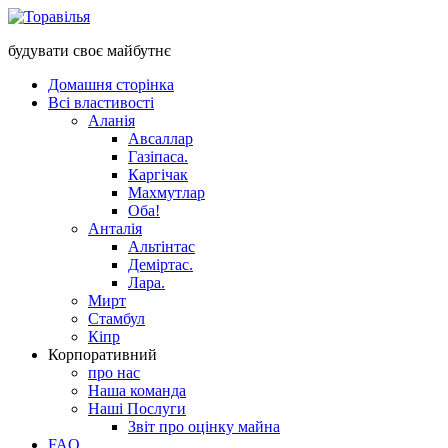
будувати своє майбутнє
Домашня сторінка
Всі властивості
Аланія
Авсаллар
Газіпаса.
Каргічак
Махмутлар
Оба!
Анталія
Альтінтас
Деміртас.
Лара.
Мирт
Стамбул
Кіпр
Корпоративний
про нас
Наша команда
Наші Послуги
Звіт про оцінку майна
FAQ