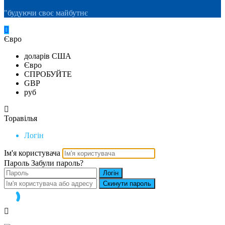
"будуючи своє майбутнє
Євро
доларів США
Євро
СПРОБУЙТЕ
GBP
руб
Торавілья
Логін
Ім'я користувача
Пароль
Забули пароль?
Логін
Скинути пароль