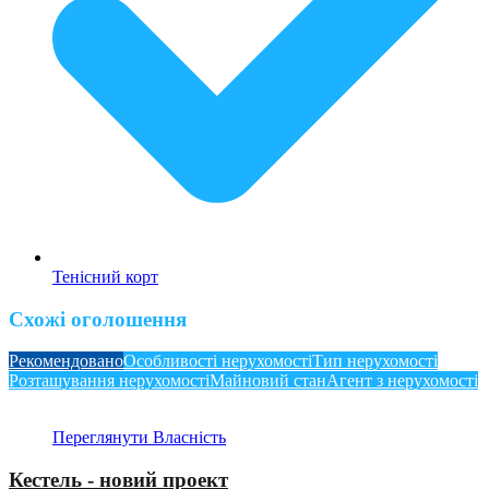
Тенісний корт
Схожі оголошення
Рекомендовано
Особливості нерухомості
Тип нерухомості
Розташування нерухомості
Майновий стан
Агент з нерухомості
Переглянути Власність
Кестель - новий проект