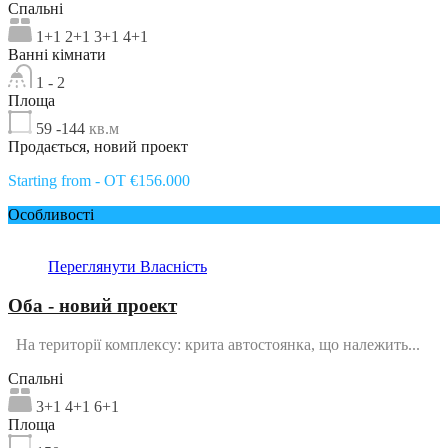
Спальні
1+1 2+1 3+1 4+1
Ванні кімнати
1 - 2
Площа
59 -144
кв.м
Продається, новий проект
Starting from - OT €156.000
Особливості
Переглянути Власність
Оба - новий проект
На території комплексу: крита автостоянка, що належить...
Спальні
3+1 4+1 6+1
Площа