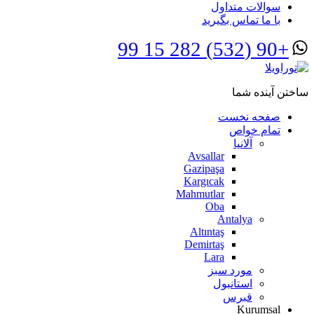
سوالات متداول
با ما تماس بگیرید
+90 (532) 282 15 99
ساختن آینده شما
صفحه نخست
تمام خواص
آلانیا
Avsallar
Gazipaşa
Kargıcak
Mahmutlar
Oba
Antalya
Altıntaş
Demirtaş
Lara
مورد سبز
استانبول
قبرس
Kurumsal