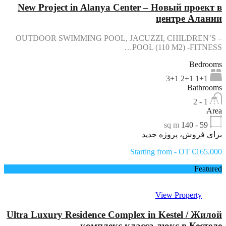
New Project in Alanya Center – Новый проект в
центре Алании
– OUTDOOR SWIMMING POOL, JACUZZI, CHILDREN’S
POOL (110 M2) -FITNESS…
Bedrooms
1+1 2+1 3+1
Bathrooms
1 - 2
Area
sq m
59 - 140
برای فروش، پروژه جدید
Starting from - OT €165.000
Featured
View Property
Ultra Luxury Residence Complex in Kestel / Жилой
комплекс класса люкс в Кестеле