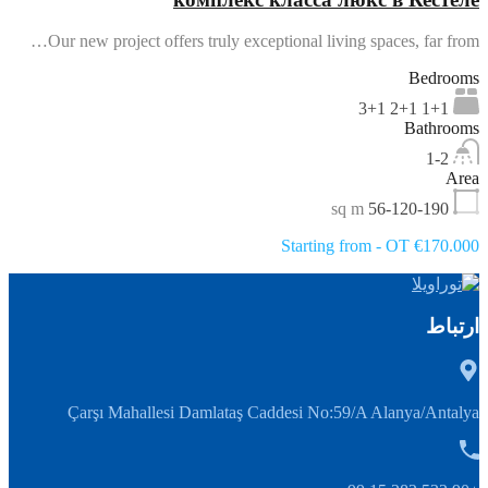
Our new project offers truly exceptional living spaces, far from…
Bedrooms
1+1 2+1 3+1
Bathrooms
1-2
Area
sq m
56-120-190
Starting from - OT €170.000
ارتباط
Çarşı Mahallesi Damlataş Caddesi No:59/A Alanya/Antalya