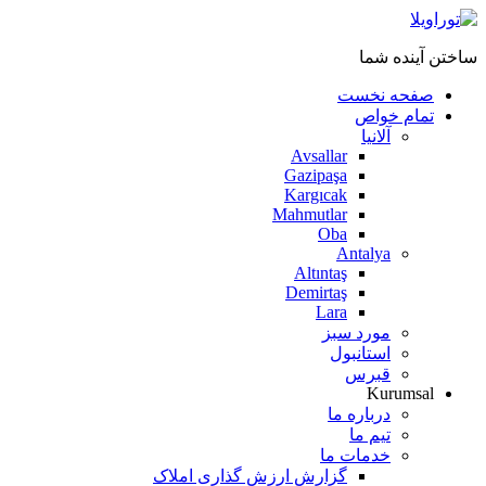
ساختن آینده شما
صفحه نخست
تمام خواص
آلانیا
Avsallar
Gazipaşa
Kargıcak
Mahmutlar
Oba
Antalya
Altıntaş
Demirtaş
Lara
مورد سبز
استانبول
قبرس
Kurumsal
درباره ما
تیم ما
خدمات ما
گزارش ارزش گذاری املاک