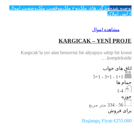
توصیه شده
ویژگی های ملک
نوع ملک
موقعیت ملک
وضعیت اموال
آژانس املاک
مشاهده اموال
KARGICAK – YENİ PROJE
Kargıcak’ta yer alan benzersiz bir altyapıya sahip bir konut
kompleksidir.…
اتاق های خواب
1+1 - 3+1 - 5+1
حمام ها
1-4
حوزه
56 - 334
متر مربع
برای فروش
Başlangıç Fiyatı €255.000