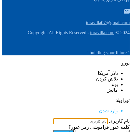
+90 532 282 15 99
toravilla07@gmail.com
toravilla.com
2024 © Copyright. All Rights Reserved -
|
'' building your future ''
یورو
دلار آمریکا
تلاش كردن
پوند
مالش
توراویلا
وارد شدن
نام کاربری
کلمه عبور
فراموشی رمز عبور؟