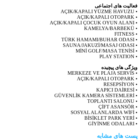
فعالیت های اجتماعی
• AÇIK/KAPALI YÜZME HAVUZU
• AÇIK/KAPALI OTOPARK
• AÇIK/KAPALI ÇOCUK OYUN ALANI
• KAMELYA/BARBEKÜ
• FITNESS
• TÜRK HAMAMI/BUHAR ODASI
• SAUNA/JAKUZİ/MASAJ ODASI
• MİNİ GOLF/MASA TENİSİ
• PLAY STATION
ویژگی های پیچیده
• MERKEZE VE PLAJA SERVİS
• AÇIK/KAPALI OTOPARK
• RESEPSİYON
• KAPICI DAİRESİ
• GÜVENLİK KAMERA SİSTEMLERİ
• TOPLANTI SALONU
• ÇİFT ASANSÖR
• SOSYAL ALANLARDA WİFİ
• BİSİKLET PARK YERİ
• GİYİNME ODALARI
پست های مشابه