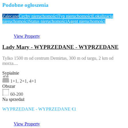
Podobne ogłoszenia
Zalecane
Cechy nieruchomości
Typ nieruchomości
Lokalizacja
nieruchomości
Status nieruchomości
Agent nieruchomości
View Property
Lady Mary - WYPRZEDANE - WYPRZEDANE
Tylko 1500 m od centrum Demirtas, 300 m od targu, 2 km od
morza....
Sypialnie
1+1, 2+1, 4+1
Obszar
60-200
Na sprzedaż
WYPRZEDANE - WYPRZEDANE €1
View Property