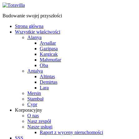
Budowanie swojej przyszłości
Strona główna
Wszystkie właściwości
Alanya
Avsallar
Gazipasa
Kargicak
Mahmutlar
Oba
Antalya
Altintas
Demirtas
Lara
Mersin
Stambuł
Cypr
Korporacyjny
O nas
Nasz zespół
Nasze usługi
Raport z wyceny nieruchomości
SSS