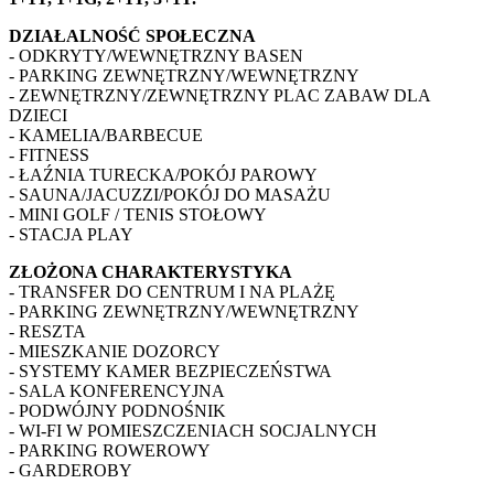
DZIAŁALNOŚĆ SPOŁECZNA
- ODKRYTY/WEWNĘTRZNY BASEN
- PARKING ZEWNĘTRZNY/WEWNĘTRZNY
- ZEWNĘTRZNY/ZEWNĘTRZNY PLAC ZABAW DLA
DZIECI
- KAMELIA/BARBECUE
- FITNESS
- ŁAŹNIA TURECKA/POKÓJ PAROWY
- SAUNA/JACUZZI/POKÓJ DO MASAŻU
- MINI GOLF / TENIS STOŁOWY
- STACJA PLAY
ZŁOŻONA CHARAKTERYSTYKA
- TRANSFER DO CENTRUM I NA PLAŻĘ
- PARKING ZEWNĘTRZNY/WEWNĘTRZNY
- RESZTA
- MIESZKANIE DOZORCY
- SYSTEMY KAMER BEZPIECZEŃSTWA
- SALA KONFERENCYJNA
- PODWÓJNY PODNOŚNIK
- WI-FI W POMIESZCZENIACH SOCJALNYCH
- PARKING ROWEROWY
- GARDEROBY