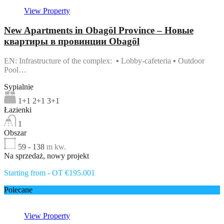
View Property
New Apartments in Obagöl Province – Новые
квартиры в провинции Obagöl
EN: Infrastructure of the complex: ▪ Lobby-cafeteria ▪ Outdoor
Pool…
Sypialnie
1+1 2+1 3+1
Łazienki
1
Obszar
59 - 138
m kw.
Na sprzedaż, nowy projekt
Starting from - OT €195.001
Polecane
View Property