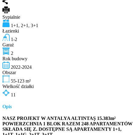
Sypialnie
1+1, 2+1, 3+1
Łazienki
1-2
Garaż
2
Rok budowy
2022-2024
Obszar
55-123
m²
Wielkość działki
11
Opis
NASZ PROJEKT W ANTALYA ALTINTAŞ 15.383m²
POWIERZCHNIA 1 BLOK RAZEM 248 APARTAMENTÓW
SKŁADA SIĘ Z. DOSTĘPNE SĄ APARTAMENTY 1+1,
1+1T, 1+1G, 2+1T, 3+1T.