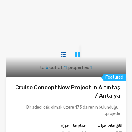
to
6
out of
11
properties
1
Featured
Cruise Concept New Project in Altıntaş
/ Antalya
Bir adedi ofis olmak üzere 173 dairenin bulunduğu
projede,…
اتاق های خواب
حمام ها
حوزه