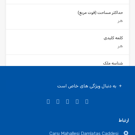
حداکثر مساحت
(فوت مربع)
کلمه کلیدی
شناسه ملک
به دنبال ویژگی های خاص است
جستجو کردن
ارتباط
انواع املاک
Çarşı Mahallesi Damlataş Caddesi