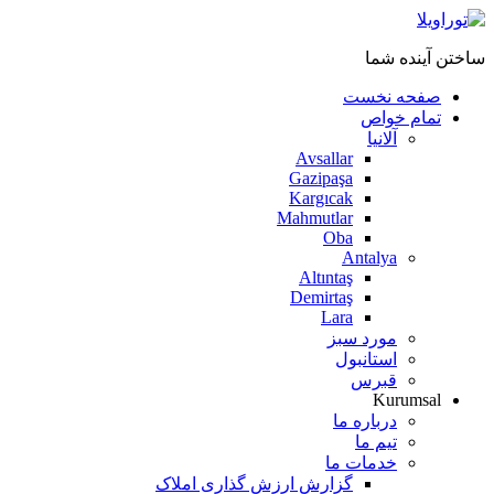
ساختن آینده شما
صفحه نخست
تمام خواص
آلانیا
Avsallar
Gazipaşa
Kargıcak
Mahmutlar
Oba
Antalya
Altıntaş
Demirtaş
Lara
مورد سبز
استانبول
قبرس
Kurumsal
درباره ما
تیم ما
خدمات ما
گزارش ارزش گذاری املاک