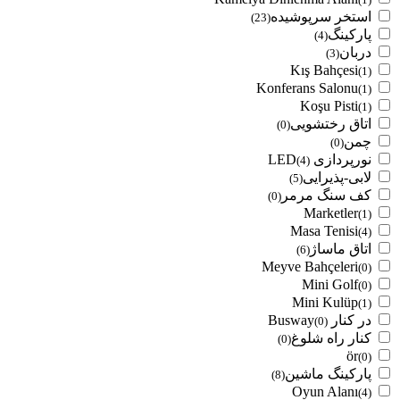
استخر سرپوشیده
(23)
پارکینگ
(4)
دربان
(3)
Kış Bahçesi
(1)
Konferans Salonu
(1)
Koşu Pisti
(1)
اتاق رختشویی
(0)
چمن
(0)
نورپردازی LED
(4)
لابی-پذیرایی
(5)
کف سنگ مرمر
(0)
Marketler
(1)
Masa Tenisi
(4)
اتاق ماساژ
(6)
Meyve Bahçeleri
(0)
Mini Golf
(0)
Mini Kulüp
(1)
در کنار Busway
(0)
کنار راه شلوغ
(0)
ör
(0)
پارکینگ ماشین
(8)
Oyun Alanı
(4)