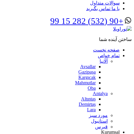
سوالات متداول
با ما تماس بگیرید
+90 (532) 282 15 99
ساختن آینده شما
صفحه نخست
تمام خواص
آلانیا
Avsallar
Gazipaşa
Kargıcak
Mahmutlar
Oba
Antalya
Altıntaş
Demirtaş
Lara
مورد سبز
استانبول
قبرس
Kurumsal