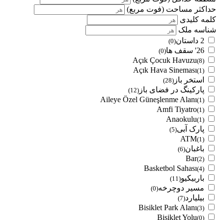
حداکثر مساحت
(فوت مربع)
کلمه کلیدی
شناسه ملک
2 داستان
(0)
26' سقف ها
(0)
Açık Çocuk Havuzu
(8)
Açık Hava Sineması
(1)
استخر باز
(28)
پارکینگ در فضای باز
(12)
Aileye Özel Güneşlenme Alanı
(1)
Amfi Tiyatro
(1)
Anaokulu
(1)
پارک آبی
(5)
ATM
(1)
باغبان
(6)
Bar
(2)
Basketbol Sahası
(4)
باربیکیو
(11)
مسیر دوچرخه
(0)
بیلیارد
(7)
Bisiklet Park Alanı
(3)
Bisiklet Yolu
(0)