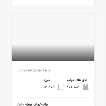
The new project is a…
اتاق های خواب
حوزه
58-198
1+1-4+1
برای فروش، پروژه جدید