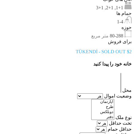
1+1, 2+1, 3+1
حمام ها
1-4
حوزه
80-288
متر مربع
برای فروش
TÜKENDİ - SOLD OUT $2
خانه خود را پیدا کنید
محل
وضعیت اموال
نوع ملک
تخت حداقل
حداقل حمام