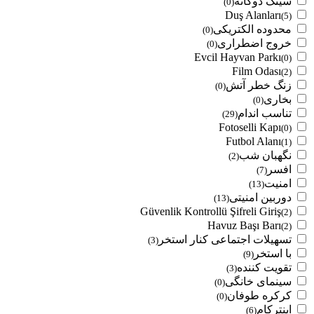
سینک دوگانه
(0)
Duş Alanları
(5)
محدوده الکتریکی
(0)
خروج اضطراری
(0)
Evcil Hayvan Parkı
(0)
Film Odası
(2)
زنگ خطر آتش
(0)
بخاری
(0)
تناسب اندام
(29)
Fotoselli Kapı
(0)
Futbol Alanı
(1)
نگهبان شب
(2)
افسر
(7)
امنیت
(13)
دوربین امنیتی
(13)
Güvenlik Kontrollü Şifreli Giriş
(2)
Havuz Başı Barı
(2)
تسهیلات اجتماعی کنار استخر
(3)
با استخر
(9)
تقویت کننده
(3)
سینمای خانگی
(0)
کرکره طوفان
(0)
اینترکام
(6)