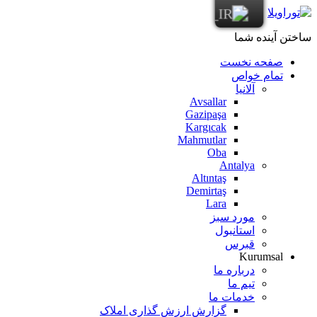
ساختن آینده شما
صفحه نخست
تمام خواص
آلانیا
Avsallar
Gazipaşa
Kargıcak
Mahmutlar
Oba
Antalya
Altıntaş
Demirtaş
Lara
مورد سبز
استانبول
قبرس
Kurumsal
درباره ما
تیم ما
خدمات ما
گزارش ارزش گذاری املاک