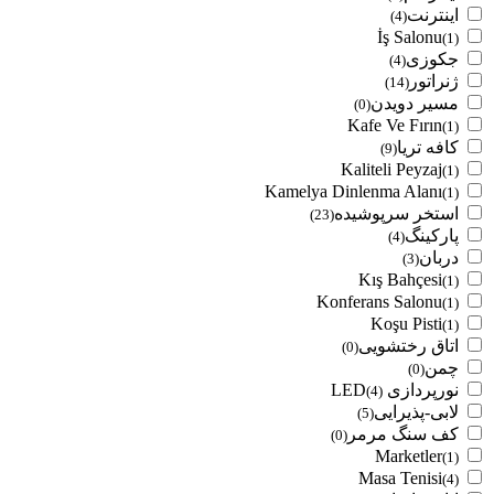
اینترنت
(4)
İş Salonu
(1)
جکوزی
(4)
ژنراتور
(14)
مسیر دویدن
(0)
Kafe Ve Fırın
(1)
کافه تریا
(9)
Kaliteli Peyzaj
(1)
Kamelya Dinlenma Alanı
(1)
استخر سرپوشیده
(23)
پارکینگ
(4)
دربان
(3)
Kış Bahçesi
(1)
Konferans Salonu
(1)
Koşu Pisti
(1)
اتاق رختشویی
(0)
چمن
(0)
نورپردازی LED
(4)
لابی-پذیرایی
(5)
کف سنگ مرمر
(0)
Marketler
(1)
Masa Tenisi
(4)