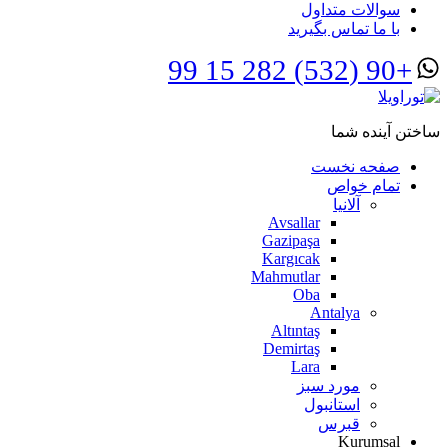
سوالات متداول
با ما تماس بگیرید
+90 (532) 282 15 99
ساختن آینده شما
صفحه نخست
تمام خواص
آلانیا
Avsallar
Gazipaşa
Kargıcak
Mahmutlar
Oba
Antalya
Altıntaş
Demirtaş
Lara
مورد سبز
استانبول
قبرس
Kurumsal