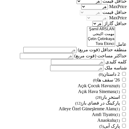
حداقل قیمت
MaxPrice
حداقل قیمت
MaxPrice
حداقل گاراژ
عامل
منطقه حداقل
(فوت مربع)
حداکثر مساحت
(فوت مربع)
کلمه کلیدی
شناسه ملک
2 داستان
(0)
26' سقف ها
(0)
Açık Çocuk Havuzu
(8)
Açık Hava Sineması
(1)
استخر باز
(28)
پارکینگ در فضای باز
(12)
Aileye Özel Güneşlenme Alanı
(1)
Amfi Tiyatro
(1)
Anaokulu
(1)
پارک آبی
(5)