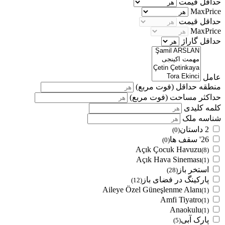
حداقل قیمت
MaxPrice
حداقل قیمت
MaxPrice
حداقل گاراژ
عامل
منطقه حداقل
(فوت مربع)
حداکثر مساحت
(فوت مربع)
کلمه کلیدی
شناسه ملک
2 داستان
(0)
26' سقف ها
(0)
Açık Çocuk Havuzu
(8)
Açık Hava Sineması
(1)
استخر باز
(28)
پارکینگ در فضای باز
(12)
Aileye Özel Güneşlenme Alanı
(1)
Amfi Tiyatro
(1)
Anaokulu
(1)
پارک آبی
(5)