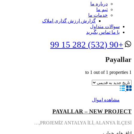
درباره ما
تیم ما
خدمات ما
گزارش ارزش گذاری املاک
سوالات متداول
با ما تماس بگیرید
+90 (532) 282 15 99
Payallar
to
1
out of
1
properties
1
مشاهده اموال
PAYALLAR – NEW PROJECT
PROJEMİZ ANTALYA İLİ, ALANYA İLÇESİ,…
اتاق های خواب