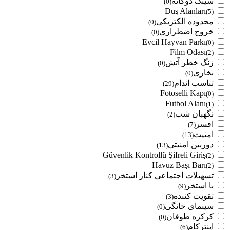
سینک دوگانه
(0)
Duş Alanları
(5)
محدوده الکتریکی
(0)
خروج اضطراری
(0)
Evcil Hayvan Parkı
(0)
Film Odası
(2)
زنگ خطر آتش
(0)
بخاری
(0)
تناسب اندام
(29)
Fotoselli Kapı
(0)
Futbol Alanı
(1)
نگهبان شب
(2)
افسر
(7)
امنیت
(13)
دوربین امنیتی
(13)
Güvenlik Kontrollü Şifreli Giriş
(2)
Havuz Başı Barı
(2)
تسهیلات اجتماعی کنار استخر
(3)
با استخر
(9)
تقویت کننده
(3)
سینمای خانگی
(0)
کرکره طوفان
(0)
اینترکام
(6)