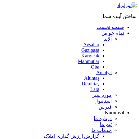
ساختن آینده شما
صفحه نخست
تمام خواص
آلانیا
Avsallar
Gazipaşa
Kargıcak
Mahmutlar
Oba
Antalya
Altıntaş
Demirtaş
Lara
مورد سبز
استانبول
قبرس
Kurumsal
درباره ما
تیم ما
خدمات ما
گزارش ارزش گذاری املاک