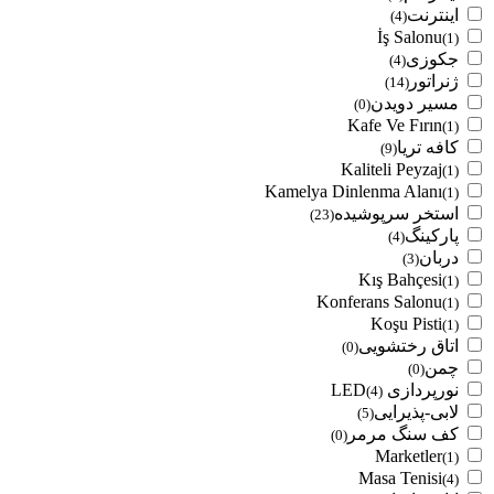
اینترنت
(4)
İş Salonu
(1)
جکوزی
(4)
ژنراتور
(14)
مسیر دویدن
(0)
Kafe Ve Fırın
(1)
کافه تریا
(9)
Kaliteli Peyzaj
(1)
Kamelya Dinlenma Alanı
(1)
استخر سرپوشیده
(23)
پارکینگ
(4)
دربان
(3)
Kış Bahçesi
(1)
Konferans Salonu
(1)
Koşu Pisti
(1)
اتاق رختشویی
(0)
چمن
(0)
نورپردازی LED
(4)
لابی-پذیرایی
(5)
کف سنگ مرمر
(0)
Marketler
(1)
Masa Tenisi
(4)