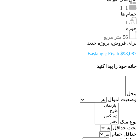
1+1
حمام ها
1
حوزه
56
متر مربع
برای فروش، پروژه جدید
Başlangıç Fiyatı $98,087
خانه خود را پیدا کنید
محل
وضعیت اموال
نوع ملک
تخت حداقل
حداقل حمام