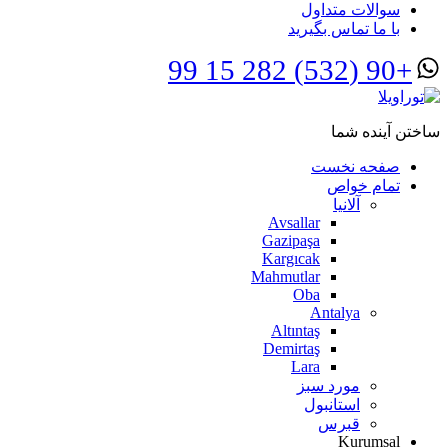
سوالات متداول
با ما تماس بگیرید
+90 (532) 282 15 99
ساختن آینده شما
صفحه نخست
تمام خواص
آلانیا
Avsallar
Gazipaşa
Kargıcak
Mahmutlar
Oba
Antalya
Altıntaş
Demirtaş
Lara
مورد سبز
استانبول
قبرس
Kurumsal