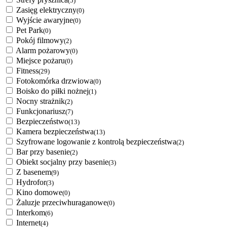
(5)
Zasięg elektryczny
(0)
Wyjście awaryjne
(0)
Pet Park
(0)
Pokój filmowy
(2)
Alarm pożarowy
(0)
Miejsce pożaru
(0)
Fitness
(29)
Fotokomórka drzwiowa
(0)
Boisko do piłki nożnej
(1)
Nocny strażnik
(2)
Funkcjonariusz
(7)
Bezpieczeństwo
(13)
Kamera bezpieczeństwa
(13)
Szyfrowane logowanie z kontrolą bezpieczeństwa
(2)
Bar przy basenie
(2)
Obiekt socjalny przy basenie
(3)
Z basenem
(9)
Hydrofor
(3)
Kino domowe
(0)
Żaluzje przeciwhuraganowe
(0)
Interkom
(6)
Internet
(4)