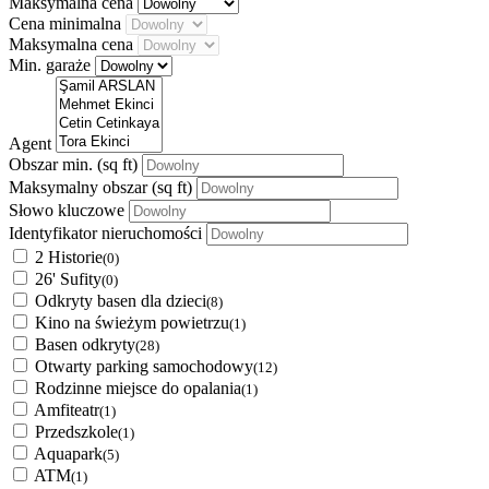
Maksymalna cena
Cena minimalna
Maksymalna cena
Min. garaże
Agent
Obszar min.
(sq ft)
Maksymalny obszar
(sq ft)
Słowo kluczowe
Identyfikator nieruchomości
2 Historie
(0)
26' Sufity
(0)
Odkryty basen dla dzieci
(8)
Kino na świeżym powietrzu
(1)
Basen odkryty
(28)
Otwarty parking samochodowy
(12)
Rodzinne miejsce do opalania
(1)
Amfiteatr
(1)
Przedszkole
(1)
Aquapark
(5)
ATM
(1)