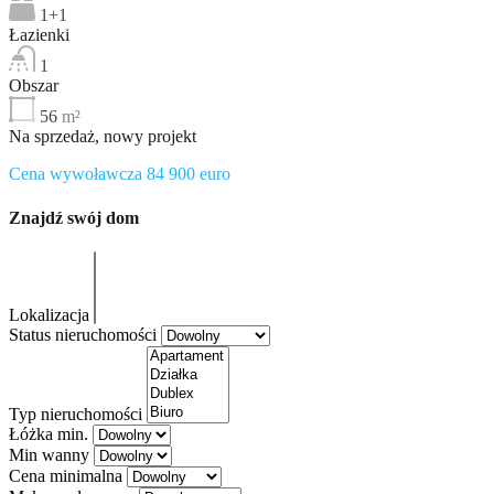
1+1
Łazienki
1
Obszar
56
m²
Na sprzedaż, nowy projekt
Cena wywoławcza 84 900 euro
Znajdź swój dom
Lokalizacja
Status nieruchomości
Typ nieruchomości
Łóżka min.
Min wanny
Cena minimalna