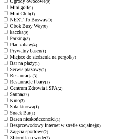
Ogrody owocowe
(0)
Mini golf
(0)
Mini Club
(1)
NEXT To Busway
(0)
Obok Busy Way
(0)
kaczka
(0)
Parking
(8)
Plac zabaw
(4)
Prywatny basen
(1)
Miejsce do siedzenia na pergoli
(7)
Bar na plaży
(1)
Serwis plażowy
(2)
Restauracja
(3)
Restauracje i bary
(1)
Centrum Zdrowia i SPA
(2)
Sauna
(27)
Kino
(3)
Sala kinowa
(1)
Snack Bar
(1)
Basen nieskończoności
(1)
Bezprzewodowy Internet w strefie socjalnej
(0)
Zajęcia sportowe
(2)
Zbiornik na wodę
(2)