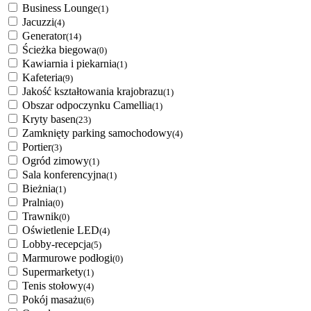
Business Lounge
(1)
Jacuzzi
(4)
Generator
(14)
Ścieżka biegowa
(0)
Kawiarnia i piekarnia
(1)
Kafeteria
(9)
Jakość kształtowania krajobrazu
(1)
Obszar odpoczynku Camellia
(1)
Kryty basen
(23)
Zamknięty parking samochodowy
(4)
Portier
(3)
Ogród zimowy
(1)
Sala konferencyjna
(1)
Bieżnia
(1)
Pralnia
(0)
Trawnik
(0)
Oświetlenie LED
(4)
Lobby-recepcja
(5)
Marmurowe podłogi
(0)
Supermarkety
(1)
Tenis stołowy
(4)
Pokój masażu
(6)