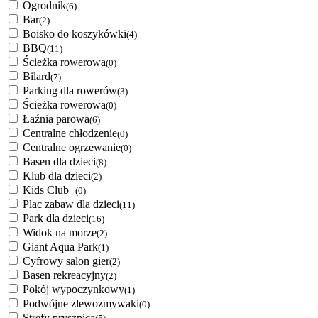
Ogrodnik
(6)
Bar
(2)
Boisko do koszykówki
(4)
BBQ
(11)
Ścieżka rowerowa
(0)
Bilard
(7)
Parking dla rowerów
(3)
Ścieżka rowerowa
(0)
Łaźnia parowa
(6)
Centralne chłodzenie
(0)
Centralne ogrzewanie
(0)
Basen dla dzieci
(8)
Klub dla dzieci
(2)
Kids Club+
(0)
Plac zabaw dla dzieci
(11)
Park dla dzieci
(16)
Widok na morze
(2)
Giant Aqua Park
(1)
Cyfrowy salon gier
(2)
Basen rekreacyjny
(2)
Pokój wypoczynkowy
(1)
Podwójne zlewozmywaki
(0)
Strefy prysznica