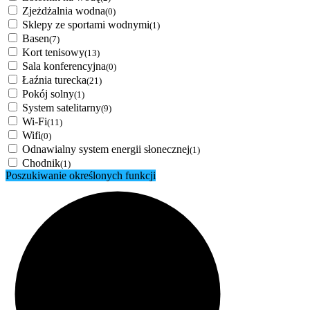
Zjeżdżalnia wodna
(0)
Sklepy ze sportami wodnymi
(1)
Basen
(7)
Kort tenisowy
(13)
Sala konferencyjna
(0)
Łaźnia turecka
(21)
Pokój solny
(1)
System satelitarny
(9)
Wi-Fi
(11)
Wifi
(0)
Odnawialny system energii słonecznej
(1)
Chodnik
(1)
Poszukiwanie określonych funkcji