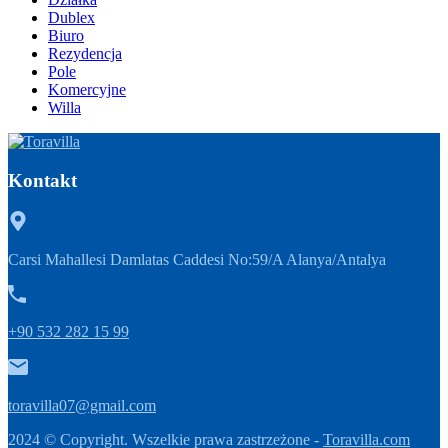
Dublex
Biuro
Rezydencja
Pole
Komercyjne
Willa
Kontakt
Carsi Mahallesi Damlatas Caddesi No:59/A Alanya/Antalya
+90 532 282 15 99
toravilla07@gmail.com
2024 © Copyright. Wszelkie prawa zastrzeżone -
Toravilla.com