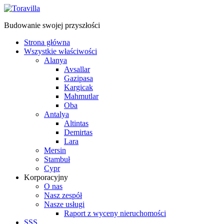
Budowanie swojej przyszłości
Strona główna
Wszystkie właściwości
Alanya
Avsallar
Gazipasa
Kargicak
Mahmutlar
Oba
Antalya
Altintas
Demirtas
Lara
Mersin
Stambuł
Cypr
Korporacyjny
O nas
Nasz zespół
Nasze usługi
Raport z wyceny nieruchomości
SSS