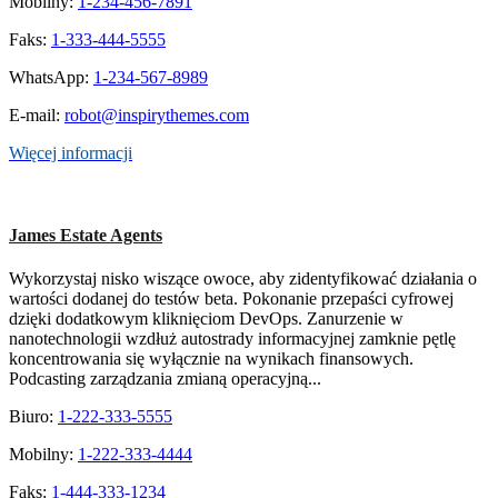
Mobilny:
1-234-456-7891
Faks:
1-333-444-5555
WhatsApp:
1-234-567-8989
E-mail:
robot@inspirythemes.com
Więcej informacji
James Estate Agents
Wykorzystaj nisko wiszące owoce, aby zidentyfikować działania o
wartości dodanej do testów beta. Pokonanie przepaści cyfrowej
dzięki dodatkowym kliknięciom DevOps. Zanurzenie w
nanotechnologii wzdłuż autostrady informacyjnej zamknie pętlę
koncentrowania się wyłącznie na wynikach finansowych.
Podcasting zarządzania zmianą operacyjną...
Biuro:
1-222-333-5555
Mobilny:
1-222-333-4444
Faks:
1-444-333-1234