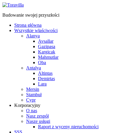
Budowanie swojej przyszłości
Strona główna
Wszystkie właściwości
Alanya
Avsallar
Gazipasa
Kargicak
Mahmutlar
Oba
Antalya
Altintas
Demirtas
Lara
Mersin
Stambuł
Cypr
Korporacyjny
O nas
Nasz zespół
Nasze usługi
Raport z wyceny nieruchomości
SSS