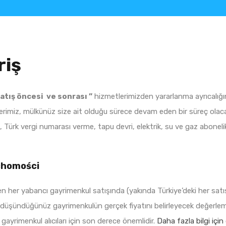
riş
atış öncesi ve sonrası ”
hizmetlerimizden yararlanma ayrıcalığı
tlerimiz, mülkünüz size ait olduğu sürece devam eden bir süreç olac
ürk vergi numarası verme, tapu devri, elektrik, su ve gaz abonelikle
chomości
en her yabancı gayrimenkul satışında (yakında Türkiye’deki her satı
yı düşündüğünüz gayrimenkulün gerçek fiyatını belirleyecek değerl
gayrimenkul alıcıları için son derece önemlidir.
Daha fazla bilgi içi