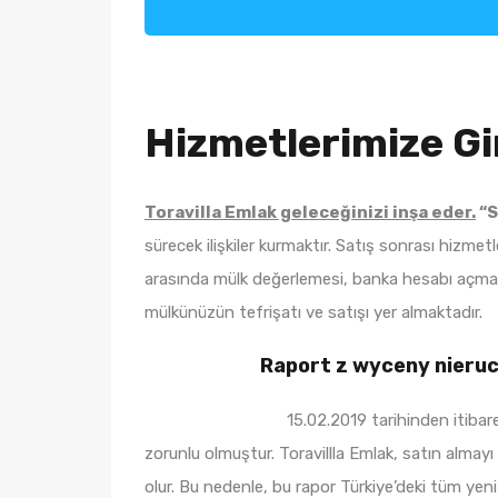
Hizmetlerimize Gi
Toravilla Emlak geleceğinizi inşa eder.
“S
sürecek ilişkiler kurmaktır. Satış sonrası hizme
arasında mülk değerlemesi, banka hesabı açma, T
mülkünüzün tefrişatı ve satışı yer almaktadır.
Raport z wyceny nieru
15.02.2019 tarihinden itibar
zorunlu olmuştur. Toravillla Emlak, satın alma
olur. Bu nedenle, bu rapor Türkiye’deki tüm yeni 