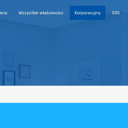
ówna
Wszystkie właściwości
Korporacyjny
SSS