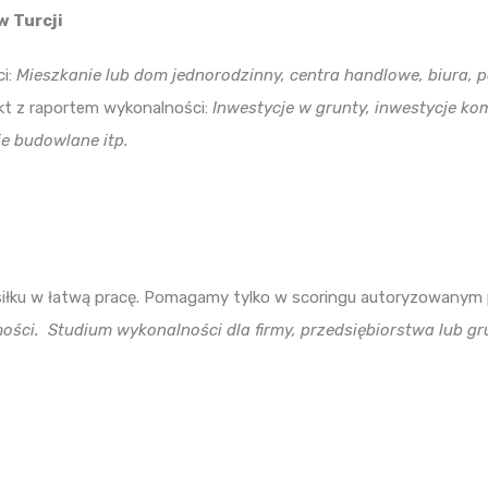
w Turcji
ci:
Mieszkanie lub dom jednorodzinny, centra handlowe, biura, p
ekt z raportem wykonalności:
Inwestycje w grunty, inwestycje ko
e budowlane itp.
.
ysiłku w łatwą pracę. Pomagamy tylko w scoringu autoryzowanym
mości.
Studium wykonalności dla firmy, przedsiębiorstwa lub g