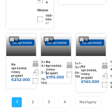
4
Obszar
188-
586
m²
15
19
14
Na sprzedaż
Na sprzedaż
Na sprzedaż
2+1-
Na
1
1+1-
Na
4+1
sprzedaż,
-
Na
3+1
sprzedaż,
nowy
sprzedaż,
nowy
2-3
56-
projekt
nowy
projekt
1
155
€195.000
projekt
75-
€232.000
€145.000
190
1
2
3
4
Następny