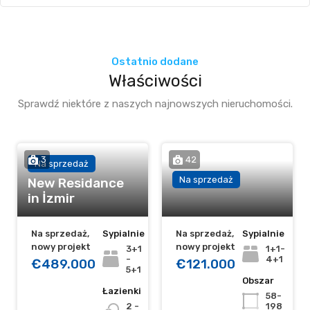
Ostatnio dodane
Właściwości
Sprawdź niektóre z naszych najnowszych nieruchomości.
3
42
Na sprzedaż
Na sprzedaż
New Residance
in İzmir
Na sprzedaż,
Sypialnie
Na sprzedaż,
Sypialnie
nowy projekt
nowy projekt
3+1
1+1-
-
4+1
€489.000
€121.000
5+1
Obszar
Łazienki
58-
2 -
198