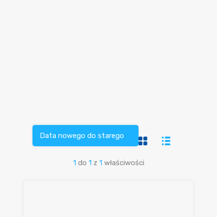
Data nowego do starego
1
do
1
z
1
właściwości