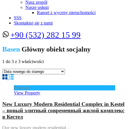
Nasz zespół
Nasze usługi
Raport z wyceny nieruchomości
SSS
Skontaktuj się z nami
+90 (532) 282 15 99
Basen
Główny obiekt socjalny
1
do
3
z
3
właściwości
Polecane
View Property
New Luxury Modern Residential Complex in Kestel
– новый элитный современный жилой комплекс
в Кестел
Our new luxury modern residential…