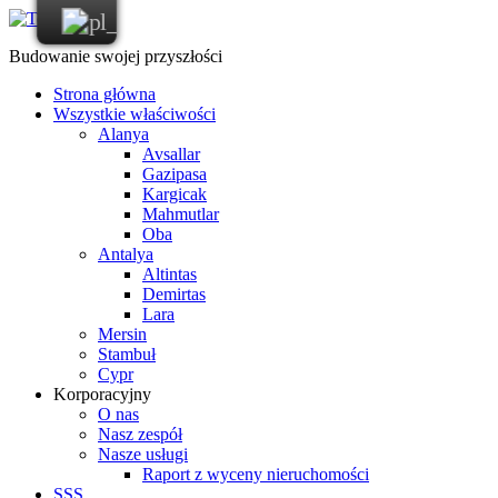
Budowanie swojej przyszłości
Strona główna
Wszystkie właściwości
Alanya
Avsallar
Gazipasa
Kargicak
Mahmutlar
Oba
Antalya
Altintas
Demirtas
Lara
Mersin
Stambuł
Cypr
Korporacyjny
O nas
Nasz zespół
Nasze usługi
Raport z wyceny nieruchomości
SSS