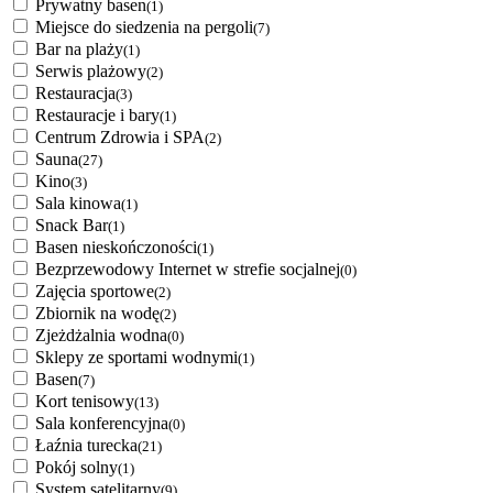
Prywatny basen
(1)
Miejsce do siedzenia na pergoli
(7)
Bar na plaży
(1)
Serwis plażowy
(2)
Restauracja
(3)
Restauracje i bary
(1)
Centrum Zdrowia i SPA
(2)
Sauna
(27)
Kino
(3)
Sala kinowa
(1)
Snack Bar
(1)
Basen nieskończoności
(1)
Bezprzewodowy Internet w strefie socjalnej
(0)
Zajęcia sportowe
(2)
Zbiornik na wodę
(2)
Zjeżdżalnia wodna
(0)
Sklepy ze sportami wodnymi
(1)
Basen
(7)
Kort tenisowy
(13)
Sala konferencyjna
(0)
Łaźnia turecka
(21)
Pokój solny
(1)
System satelitarny
(9)