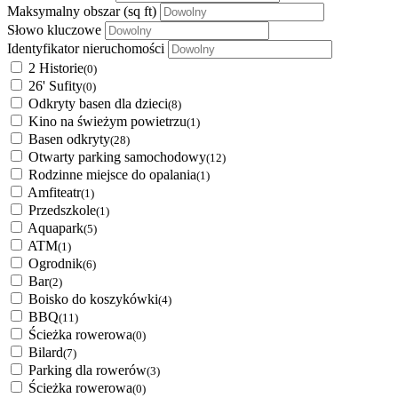
Maksymalny obszar
(sq ft)
Słowo kluczowe
Identyfikator nieruchomości
2 Historie
(0)
26' Sufity
(0)
Odkryty basen dla dzieci
(8)
Kino na świeżym powietrzu
(1)
Basen odkryty
(28)
Otwarty parking samochodowy
(12)
Rodzinne miejsce do opalania
(1)
Amfiteatr
(1)
Przedszkole
(1)
Aquapark
(5)
ATM
(1)
Ogrodnik
(6)
Bar
(2)
Boisko do koszykówki
(4)
BBQ
(11)
Ścieżka rowerowa
(0)
Bilard
(7)
Parking dla rowerów
(3)
Ścieżka rowerowa
(0)