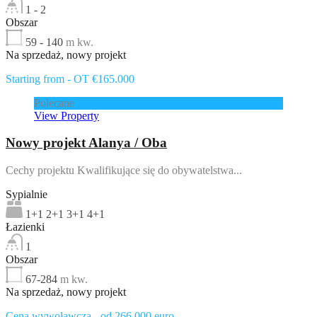
1 - 2
Obszar
59 - 140
m kw.
Na sprzedaż, nowy projekt
Starting from - OT €165.000
Polecane
View Property
Nowy projekt Alanya / Oba
Cechy projektu Kwalifikujące się do obywatelstwa...
Sypialnie
1+1 2+1 3+1 4+1
Łazienki
1
Obszar
67-284
m kw.
Na sprzedaż, nowy projekt
Cena wywoławcza - od 266 000 euro