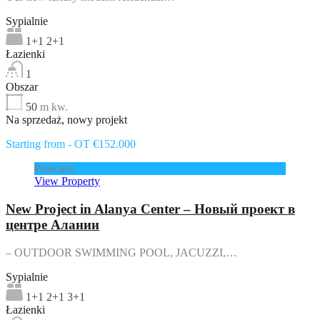
Sypialnie
1+1 2+1
Łazienki
1
Obszar
50
m kw.
Na sprzedaż, nowy projekt
Starting from - OT €152.000
Polecane
View Property
New Project in Alanya Center – Новый проект в
центре Алании
– OUTDOOR SWIMMING POOL, JACUZZI,…
Sypialnie
1+1 2+1 3+1
Łazienki