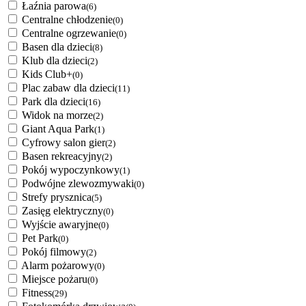
Łaźnia parowa
(6)
Centralne chłodzenie
(0)
Centralne ogrzewanie
(0)
Basen dla dzieci
(8)
Klub dla dzieci
(2)
Kids Club+
(0)
Plac zabaw dla dzieci
(11)
Park dla dzieci
(16)
Widok na morze
(2)
Giant Aqua Park
(1)
Cyfrowy salon gier
(2)
Basen rekreacyjny
(2)
Pokój wypoczynkowy
(1)
Podwójne zlewozmywaki
(0)
Strefy prysznica
(5)
Zasięg elektryczny
(0)
Wyjście awaryjne
(0)
Pet Park
(0)
Pokój filmowy
(2)
Alarm pożarowy
(0)
Miejsce pożaru
(0)
Fitness
(29)