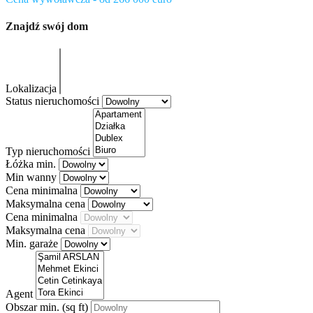
Znajdź swój dom
Lokalizacja
Status nieruchomości
Typ nieruchomości
Łóżka min.
Min wanny
Cena minimalna
Maksymalna cena
Cena minimalna
Maksymalna cena
Min. garaże
Agent
Obszar min.
(sq ft)