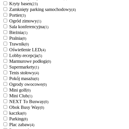
Kryty basen
(23)
Zamknięty parking samochodowy
(4)
Portier
(3)
Ogród zimowy
(1)
Sala konferencyjna
(1)
Bieżnia
(1)
Pralnia
(0)
Trawnik
(0)
Oświetlenie LED
(4)
Lobby-recepcja
(5)
Marmurowe podłogi
(0)
Supermarkety
(1)
Tenis stołowy
(4)
Pokój masażu
(6)
Ogrody owocowe
(0)
Mini golf
(0)
Mini Club
(1)
NEXT To Busway
(0)
Obok Busy Way
(0)
kaczka
(0)
Parking
(8)
Plac zabaw
(4)