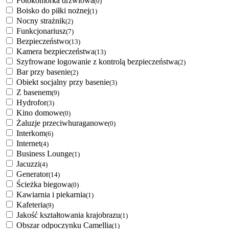
Fotokomórka drzwiowa
(0)
Boisko do piłki nożnej
(1)
Nocny strażnik
(2)
Funkcjonariusz
(7)
Bezpieczeństwo
(13)
Kamera bezpieczeństwa
(13)
Szyfrowane logowanie z kontrolą bezpieczeństwa
(2)
Bar przy basenie
(2)
Obiekt socjalny przy basenie
(3)
Z basenem
(9)
Hydrofor
(3)
Kino domowe
(0)
Żaluzje przeciwhuraganowe
(0)
Interkom
(6)
Internet
(4)
Business Lounge
(1)
Jacuzzi
(4)
Generator
(14)
Ścieżka biegowa
(0)
Kawiarnia i piekarnia
(1)
Kafeteria
(9)
Jakość kształtowania krajobrazu
(1)
Obszar odpoczynku Camellia
(1)