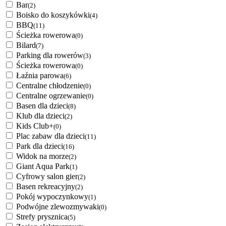
Bar
(2)
Boisko do koszykówki
(4)
BBQ
(11)
Ścieżka rowerowa
(0)
Bilard
(7)
Parking dla rowerów
(3)
Ścieżka rowerowa
(0)
Łaźnia parowa
(6)
Centralne chłodzenie
(0)
Centralne ogrzewanie
(0)
Basen dla dzieci
(8)
Klub dla dzieci
(2)
Kids Club+
(0)
Plac zabaw dla dzieci
(11)
Park dla dzieci
(16)
Widok na morze
(2)
Giant Aqua Park
(1)
Cyfrowy salon gier
(2)
Basen rekreacyjny
(2)
Pokój wypoczynkowy
(1)
Podwójne zlewozmywaki
(0)
Strefy prysznica
(5)