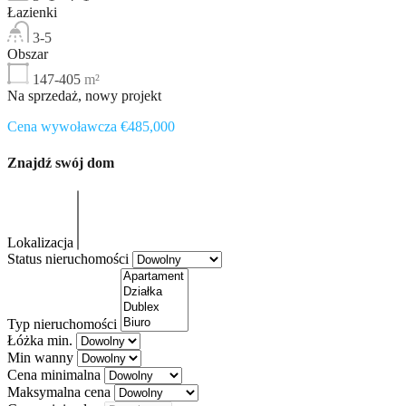
Łazienki
3-5
Obszar
147-405
m²
Na sprzedaż, nowy projekt
Cena wywoławcza €485,000
Znajdź swój dom
Lokalizacja
Status nieruchomości
Typ nieruchomości
Łóżka min.
Min wanny
Cena minimalna
Maksymalna cena