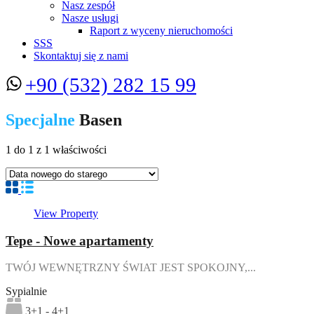
Nasz zespół
Nasze usługi
Raport z wyceny nieruchomości
SSS
Skontaktuj się z nami
+90 (532) 282 15 99
Specjalne
Basen
1
do
1
z
1
właściwości
View Property
Tepe - Nowe apartamenty
TWÓJ WEWNĘTRZNY ŚWIAT JEST SPOKOJNY,...
Sypialnie
3+1 - 4+1