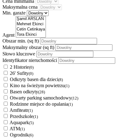
Cena minimalna
Maksymalna cena
Min. garaże
Agent
Obszar min.
(sq ft)
Maksymalny obszar
(sq ft)
Słowo kluczowe
Identyfikator nieruchomości
2 Historie
(0)
26' Sufity
(0)
Odkryty basen dla dzieci
(8)
Kino na świeżym powietrzu
(1)
Basen odkryty
(28)
Otwarty parking samochodowy
(12)
Rodzinne miejsce do opalania
(1)
Amfiteatr
(1)
Przedszkole
(1)
Aquapark
(5)
ATM
(1)
Ogrodnik
(6)