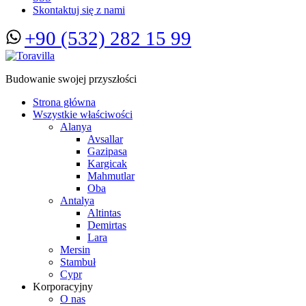
Skontaktuj się z nami
+90 (532) 282 15 99
Budowanie swojej przyszłości
Strona główna
Wszystkie właściwości
Alanya
Avsallar
Gazipasa
Kargicak
Mahmutlar
Oba
Antalya
Altintas
Demirtas
Lara
Mersin
Stambuł
Cypr
Korporacyjny
O nas