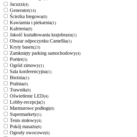
Jacuzzi
(4)
Generator
(14)
Ścieżka biegowa
(0)
Kawiarnia i piekarnia
(1)
Kafeteria
(9)
Jakość kształtowania krajobrazu
(1)
Obszar odpoczynku Camellia
(1)
Kryty basen
(23)
Zamknięty parking samochodowy
(4)
Portier
(3)
Ogród zimowy
(1)
Sala konferencyjna
(1)
Bieżnia
(1)
Pralnia
(0)
Trawnik
(0)
Oświetlenie LED
(4)
Lobby-recepcja
(5)
Marmurowe podłogi
(0)
Supermarkety
(1)
Tenis stołowy
(4)
Pokój masażu
(6)
Ogrody owocowe
(0)