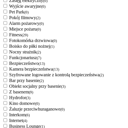
Zasięg elektryczny
(0)
Wyjście awaryjne
(0)
Pet Park
(0)
Pokój filmowy
(2)
Alarm pożarowy
(0)
Miejsce pożaru
(0)
Fitness
(29)
Fotokomórka drzwiowa
(0)
Boisko do piłki nożnej
(1)
Nocny strażnik
(2)
Funkcjonariusz
(7)
Bezpieczeństwo
(13)
Kamera bezpieczeństwa
(13)
Szyfrowane logowanie z kontrolą bezpieczeństwa
(2)
Bar przy basenie
(2)
Obiekt socjalny przy basenie
(3)
Z basenem
(9)
Hydrofor
(3)
Kino domowe
(0)
Żaluzje przeciwhuraganowe
(0)
Interkom
(6)
Internet
(4)
Business Lounge
(1)