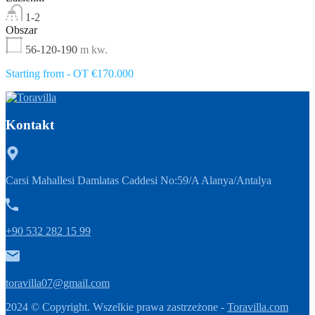
1-2
Obszar
56-120-190
m kw.
Starting from - OT €170.000
Kontakt
Carsi Mahallesi Damlatas Caddesi No:59/A Alanya/Antalya
+90 532 282 15 99
toravilla07@gmail.com
2024 © Copyright. Wszelkie prawa zastrzeżone -
Toravilla.com