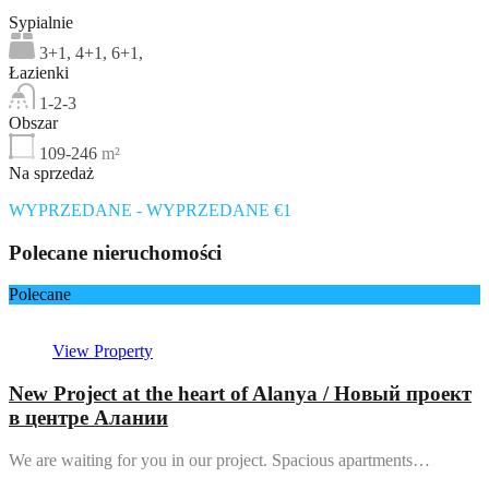
Sypialnie
3+1, 4+1, 6+1,
Łazienki
1-2-3
Obszar
109-246
m²
Na sprzedaż
WYPRZEDANE - WYPRZEDANE €1
Polecane nieruchomości
Polecane
View Property
New Project at the heart of Alanya / Новый проект
в центре Алании
We are waiting for you in our project. Spacious apartments…