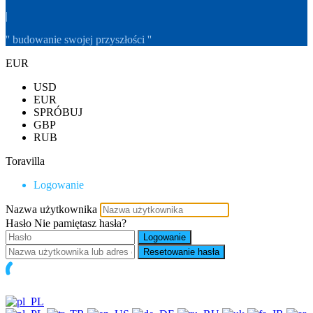
|
'' budowanie swojej przyszłości ''
EUR
USD
EUR
SPRÓBUJ
GBP
RUB
Toravilla
Logowanie
Nazwa użytkownika
Hasło
Nie pamiętasz hasła?
Logowanie
Resetowanie hasła