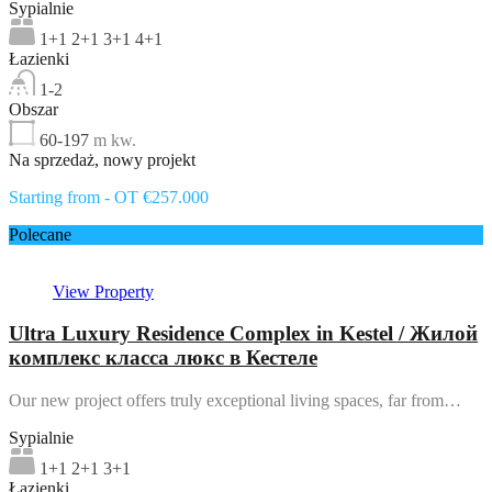
Sypialnie
1+1 2+1 3+1 4+1
Łazienki
1-2
Obszar
60-197
m kw.
Na sprzedaż, nowy projekt
Starting from - OT €257.000
Polecane
View Property
Ultra Luxury Residence Complex in Kestel / Жилой
комплекс класса люкс в Кестеле
Our new project offers truly exceptional living spaces, far from…
Sypialnie
1+1 2+1 3+1
Łazienki