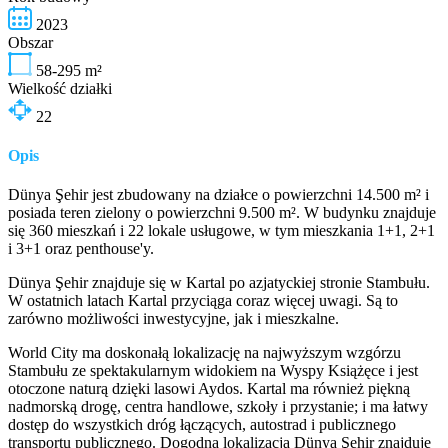
2023
Obszar
58-295
m²
Wielkość działki
22
Opis
Dünya Şehir jest zbudowany na działce o powierzchni 14.500 m² i
posiada teren zielony o powierzchni 9.500 m². W budynku znajduje
się 360 mieszkań i 22 lokale usługowe, w tym mieszkania 1+1, 2+1
i 3+1 oraz penthouse'y.
Dünya Şehir znajduje się w Kartal po azjatyckiej stronie Stambułu.
W ostatnich latach Kartal przyciąga coraz więcej uwagi. Są to
zarówno możliwości inwestycyjne, jak i mieszkalne.
World City ma doskonałą lokalizację na najwyższym wzgórzu
Stambułu ze spektakularnym widokiem na Wyspy Książęce i jest
otoczone naturą dzięki lasowi Aydos. Kartal ma również piękną
nadmorską drogę, centra handlowe, szkoły i przystanie; i ma łatwy
dostęp do wszystkich dróg łączących, autostrad i publicznego
transportu publicznego. Dogodna lokalizacja Dünya Şehir znajduje