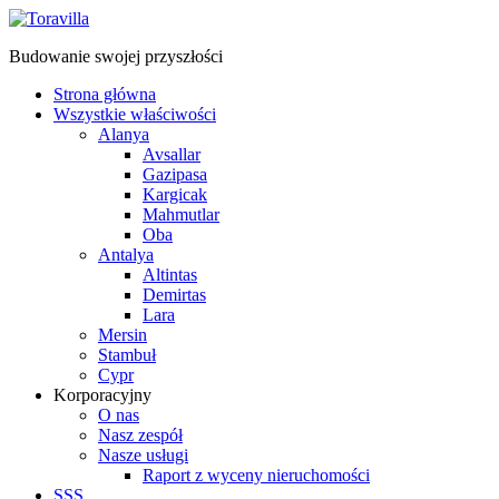
Budowanie swojej przyszłości
Strona główna
Wszystkie właściwości
Alanya
Avsallar
Gazipasa
Kargicak
Mahmutlar
Oba
Antalya
Altintas
Demirtas
Lara
Mersin
Stambuł
Cypr
Korporacyjny
O nas
Nasz zespół
Nasze usługi
Raport z wyceny nieruchomości
SSS