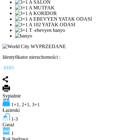
Identyfikator nieruchomości :
0105
Sypialnie
1+1, 2+1, 3+1
Łazienki
1-3
Garaż
1
Rok budowy