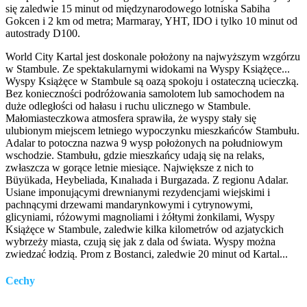
się zaledwie 15 minut od międzynarodowego lotniska Sabiha
Gokcen i 2 km od metra; Marmaray, YHT, IDO i tylko 10 minut od
autostrady D100.
World City Kartal jest doskonale położony na najwyższym wzgórzu
w Stambule. Ze spektakularnymi widokami na Wyspy Książęce...
Wyspy Książęce w Stambule są oazą spokoju i ostateczną ucieczką.
Bez konieczności podróżowania samolotem lub samochodem na
duże odległości od hałasu i ruchu ulicznego w Stambule.
Małomiasteczkowa atmosfera sprawiła, że wyspy stały się
ulubionym miejscem letniego wypoczynku mieszkańców Stambułu.
Adalar to potoczna nazwa 9 wysp położonych na południowym
wschodzie. Stambułu, gdzie mieszkańcy udają się na relaks,
zwłaszcza w gorące letnie miesiące. Największe z nich to
Büyükada, Heybeliada, Kınalıada i Burgazada. Z regionu Adalar.
Usiane imponującymi drewnianymi rezydencjami wiejskimi i
pachnącymi drzewami mandarynkowymi i cytrynowymi,
glicyniami, różowymi magnoliami i żółtymi żonkilami, Wyspy
Książęce w Stambule, zaledwie kilka kilometrów od azjatyckich
wybrzeży miasta, czują się jak z dala od świata. Wyspy można
zwiedzać łodzią. Prom z Bostanci, zaledwie 20 minut od Kartal...
Cechy