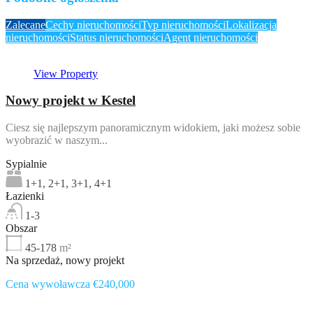
Zalecane
Cechy nieruchomości
Typ nieruchomości
Lokalizacja
nieruchomości
Status nieruchomości
Agent nieruchomości
View Property
Nowy projekt w Kestel
Ciesz się najlepszym panoramicznym widokiem, jaki możesz sobie
wyobrazić w naszym...
Sypialnie
1+1, 2+1, 3+1, 4+1
Łazienki
1-3
Obszar
45-178
m²
Na sprzedaż, nowy projekt
Cena wywoławcza €240,000