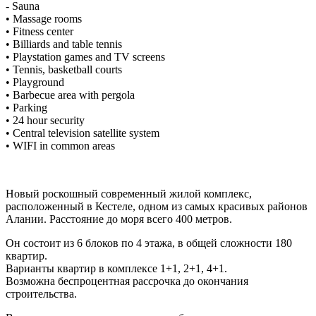
- Sauna
• Massage rooms
• Fitness center
• Billiards and table tennis
• Playstation games and TV screens
• Tennis, basketball courts
• Playground
• Barbecue area with pergola
• Parking
• 24 hour security
• Central television satellite system
• WIFI in common areas
Новый роскошный современный жилой комплекс,
расположенный в Кестеле, одном из самых красивых районов
Алании. Расстояние до моря всего 400 метров.
Он состоит из 6 блоков по 4 этажа, в общей сложности 180
квартир.
Варианты квартир в комплексе 1+1, 2+1, 4+1.
Возможна беспроцентная рассрочка до окончания
строительства.