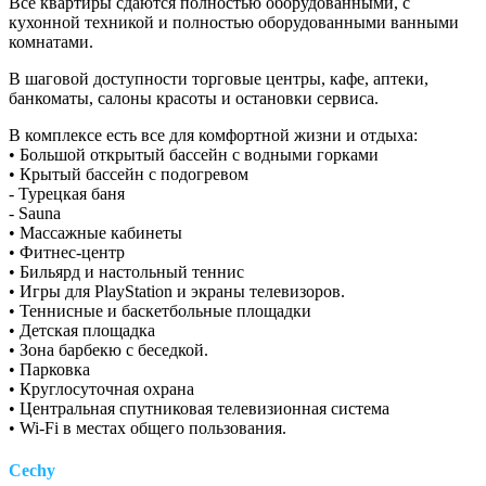
Все квартиры сдаются полностью оборудованными, с
кухонной техникой и полностью оборудованными ванными
комнатами.
В шаговой доступности торговые центры, кафе, аптеки,
банкоматы, салоны красоты и остановки сервиса.
В комплексе есть все для комфортной жизни и отдыха:
• Большой открытый бассейн с водными горками
• Крытый бассейн с подогревом
- Турецкая баня
- Sauna
• Массажные кабинеты
• Фитнес-центр
• Бильярд и настольный теннис
• Игры для PlayStation и экраны телевизоров.
• Теннисные и баскетбольные площадки
• Детская площадка
• Зона барбекю с беседкой.
• Парковка
• Круглосуточная охрана
• Центральная спутниковая телевизионная система
• Wi-Fi в местах общего пользования.
Cechy