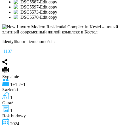
Identyfikator nieruchomości :
1137
Sypialnie
1+1 2+1
Łazienki
1
Garaż
1
Rok budowy
2024