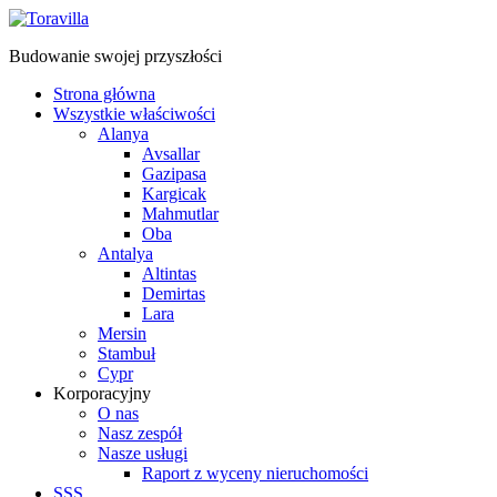
Budowanie swojej przyszłości
Strona główna
Wszystkie właściwości
Alanya
Avsallar
Gazipasa
Kargicak
Mahmutlar
Oba
Antalya
Altintas
Demirtas
Lara
Mersin
Stambuł
Cypr
Korporacyjny
O nas
Nasz zespół
Nasze usługi
Raport z wyceny nieruchomości
SSS