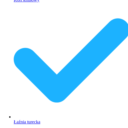
Łaźnia turecka