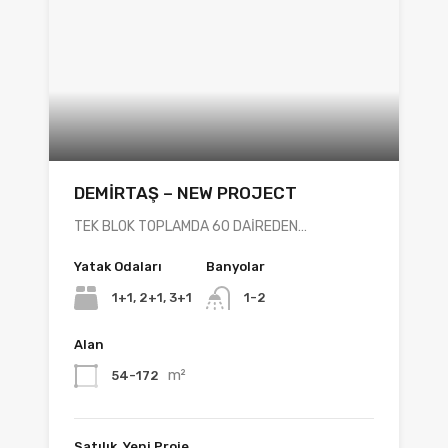
DEMİRTAŞ – NEW PROJECT
TEK BLOK TOPLAMDA 60 DAİREDEN…
Yatak Odaları
Banyolar
1+1, 2+1, 3+1
1-2
Alan
m²
54-172
Satılık, Yeni Proje