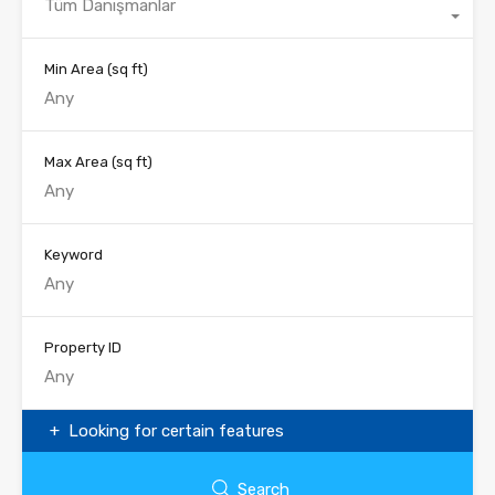
Tüm Danışmanlar
Min Area
(sq ft)
Max Area
(sq ft)
Keyword
Property ID
Looking for certain features
Search