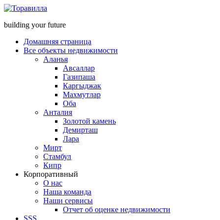
building your future
Домашняя страница
Все объекты недвижимости
Аланья
Авсаллар
Газипаша
Каргыджак
Махмутлар
Оба
Анталия
Золотой камень
Демирташ
Лара
Мирт
Стамбул
Кипр
Корпоративный
О нас
Наша команда
Наши сервисы
Отчет об оценке недвижимости
SSS