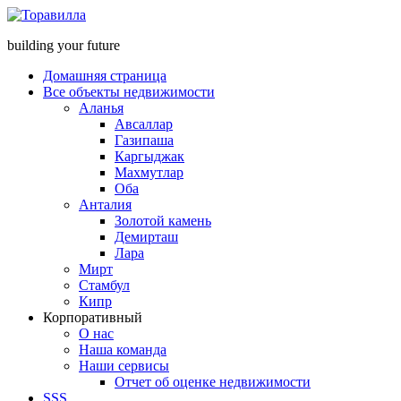
building your future
Домашняя страница
Все объекты недвижимости
Аланья
Авсаллар
Газипаша
Каргыджак
Махмутлар
Оба
Анталия
Золотой камень
Демирташ
Лара
Мирт
Стамбул
Кипр
Корпоративный
О нас
Наша команда
Наши сервисы
Отчет об оценке недвижимости
SSS