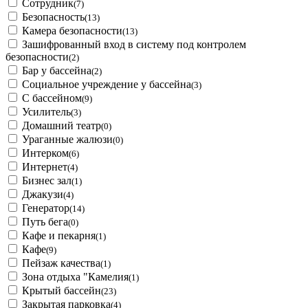
Сотрудник
(7)
Безопасность
(13)
Камера безопасности
(13)
Зашифрованный вход в систему под контролем
безопасности
(2)
Бар у бассейна
(2)
Социальное учреждение у бассейна
(3)
С бассейном
(9)
Усилитель
(3)
Домашний театр
(0)
Ураганные жалюзи
(0)
Интерком
(6)
Интернет
(4)
Бизнес зал
(1)
Джакузи
(4)
Генератор
(14)
Путь бега
(0)
Кафе и пекарня
(1)
Кафе
(9)
Пейзаж качества
(1)
Зона отдыха "Камелия
(1)
Крытый бассейн
(23)
Закрытая парковка
(4)