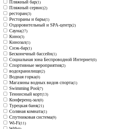
Пляжный бар
(1)
Пляжный сервис
(2)
ресторан
(3)
Рестораны и бары
(1)
Оздоровительный и SPA-центр
(2)
Сауна
(27)
Кино
(3)
Кинозал
(1)
Снэк-бар
(1)
Бесконечный бассейн
(1)
Социальная зона Беспроводной Интернет
(0)
Спортивные мероприятия
(2)
водохранилище
(2)
Водная горка
(0)
Магазины водных видов спорта
(1)
Swimming Pool
(7)
Теннисный корт
(13)
Конференц-зал
(0)
Турецкая баня
(21)
Соляная комната
(1)
Спутниковая система
(9)
Wi-Fi
(11)
Wifi
(0)