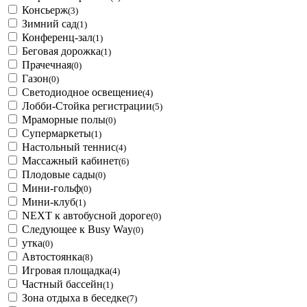
Консьерж
(3)
Зимний сад
(1)
Конференц-зал
(1)
Беговая дорожка
(1)
Прачечная
(0)
Газон
(0)
Светодиодное освещение
(4)
Лобби-Стойка регистрации
(5)
Мраморные полы
(0)
Супермаркеты
(1)
Настольный теннис
(4)
Массажный кабинет
(6)
Плодовые сады
(0)
Мини-гольф
(0)
Мини-клуб
(1)
NEXT к автобусной дороге
(0)
Следующее к Busy Way
(0)
утка
(0)
Автостоянка
(8)
Игровая площадка
(4)
Частный бассейн
(1)
Зона отдыха в беседке
(7)