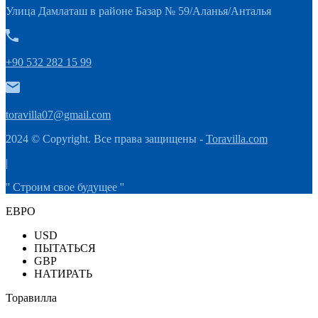
Улица Дамлаташ в районе Базар № 59/Аланья/Анталья
+90 532 282 15 99
toravilla07@gmail.com
2024 © Copyright. Все права защищены -
Toravilla.com
|
'' Строим свое будущее ''
ЕВРО
USD
ПЫТАТЬСЯ
GBP
НАТИРАТЬ
Торавилла