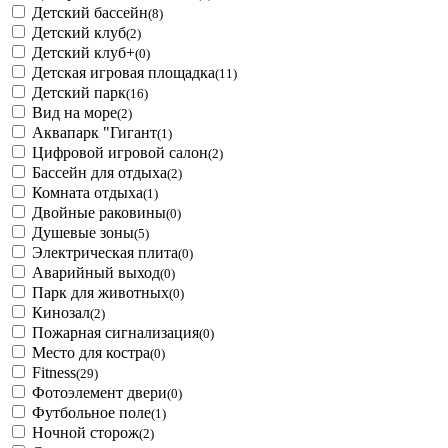
Детский бассейн
(8)
Детский клуб
(2)
Детский клуб+
(0)
Детская игровая площадка
(11)
Детский парк
(16)
Вид на море
(2)
Аквапарк "Гигант
(1)
Цифровой игровой салон
(2)
Бассейн для отдыха
(2)
Комната отдыха
(1)
Двойные раковины
(0)
Душевые зоны
(5)
Электрическая плита
(0)
Аварийный выход
(0)
Парк для животных
(0)
Кинозал
(2)
Пожарная сигнализация
(0)
Место для костра
(0)
Fitness
(29)
Фотоэлемент двери
(0)
Футбольное поле
(1)
Ночной сторож
(2)