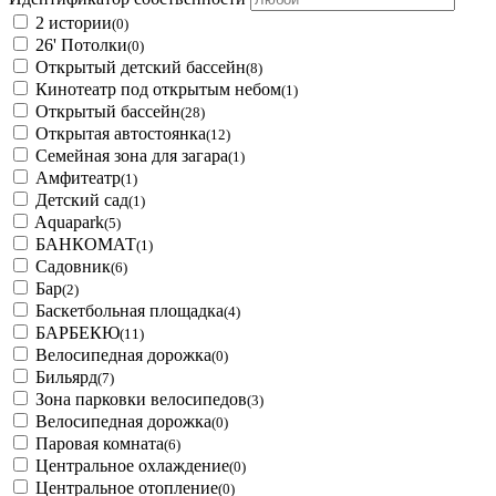
2 истории
(0)
26' Потолки
(0)
Открытый детский бассейн
(8)
Кинотеатр под открытым небом
(1)
Открытый бассейн
(28)
Открытая автостоянка
(12)
Семейная зона для загара
(1)
Амфитеатр
(1)
Детский сад
(1)
Aquapark
(5)
БАНКОМАТ
(1)
Садовник
(6)
Бар
(2)
Баскетбольная площадка
(4)
БАРБЕКЮ
(11)
Велосипедная дорожка
(0)
Бильярд
(7)
Зона парковки велосипедов
(3)
Велосипедная дорожка
(0)
Паровая комната
(6)
Центральное охлаждение
(0)
Центральное отопление
(0)