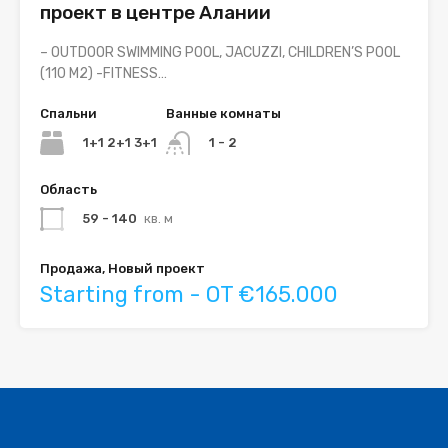
проект в центре Алании
– OUTDOOR SWIMMING POOL, JACUZZI, CHILDREN’S POOL
(110 M2) -FITNESS…
Спальни
Ванные комнаты
1+1 2+1 3+1
1 - 2
Область
59 - 140
кв. м
Продажа, Новый проект
Starting from - OT €165.000