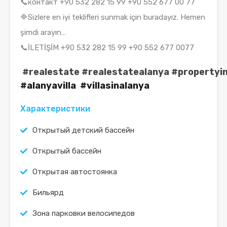
📞контакт +90 532 282 15 99 +90 552 677 00 77
🔷Sizlere en iyi teklifleri sunmak için buradayız. Hemen
şimdi arayın…
📞İLETİŞİM +90 532 282 15 99 +90 552 677 0077
#realestate
#realestatealanya
#propertyi
#alanyavilla #villasinalanya
Характеристики
Открытый детский бассейн
Открытый бассейн
Открытая автостоянка
Бильярд
Зона парковки велосипедов