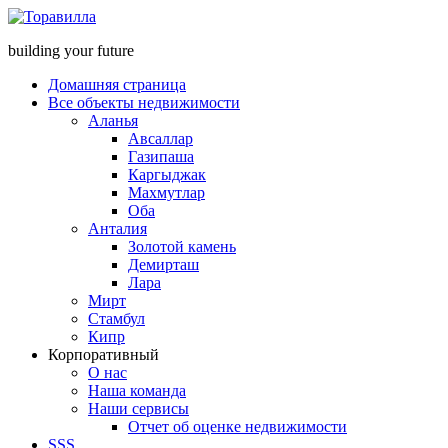
building your future
Домашняя страница
Все объекты недвижимости
Аланья
Авсаллар
Газипаша
Каргыджак
Махмутлар
Оба
Анталия
Золотой камень
Демирташ
Лара
Мирт
Стамбул
Кипр
Корпоративный
О нас
Наша команда
Наши сервисы
Отчет об оценке недвижимости
SSS