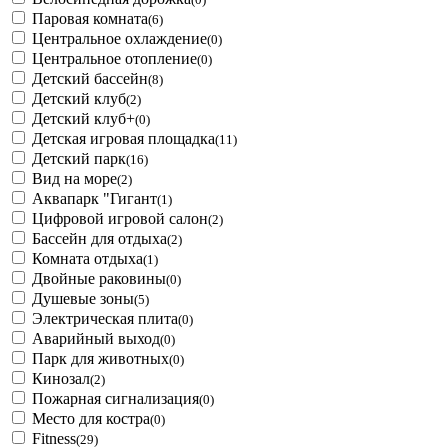
Паровая комната
(6)
Центральное охлаждение
(0)
Центральное отопление
(0)
Детский бассейн
(8)
Детский клуб
(2)
Детский клуб+
(0)
Детская игровая площадка
(11)
Детский парк
(16)
Вид на море
(2)
Аквапарк "Гигант
(1)
Цифровой игровой салон
(2)
Бассейн для отдыха
(2)
Комната отдыха
(1)
Двойные раковины
(0)
Душевые зоны
(5)
Электрическая плита
(0)
Аварийный выход
(0)
Парк для животных
(0)
Кинозал
(2)
Пожарная сигнализация
(0)
Место для костра
(0)
Fitness
(29)