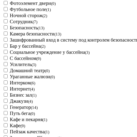
Фотоэлемент двери
(0)
Футбольное поле
(1)
Ночной сторож
(2)
Сотрудник
(7)
Безопасность
(13)
Камера безопасности
(13)
Зашифрованный вход в систему под контролем безопасност
Бар у бассейна
(2)
Социальное учреждение у бассейна
(3)
С бассейном
(9)
Усилитель
(3)
Домашний театр
(0)
Ураганные жалюзи
(0)
Интерком
(6)
Интернет
(4)
Бизнес зал
(1)
Джакузи
(4)
Генератор
(14)
Путь бега
(0)
Кафе и пекарня
(1)
Кафе
(9)
Пейзаж качества
(1)