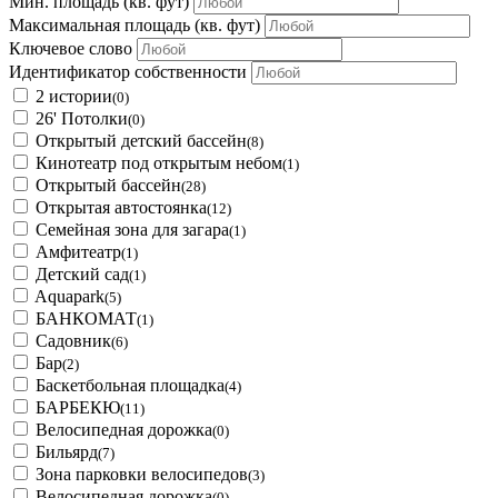
Мин. площадь
(кв. фут)
Максимальная площадь
(кв. фут)
Ключевое слово
Идентификатор собственности
2 истории
(0)
26' Потолки
(0)
Открытый детский бассейн
(8)
Кинотеатр под открытым небом
(1)
Открытый бассейн
(28)
Открытая автостоянка
(12)
Семейная зона для загара
(1)
Амфитеатр
(1)
Детский сад
(1)
Aquapark
(5)
БАНКОМАТ
(1)
Садовник
(6)
Бар
(2)
Баскетбольная площадка
(4)
БАРБЕКЮ
(11)
Велосипедная дорожка
(0)
Бильярд
(7)
Зона парковки велосипедов
(3)
Велосипедная дорожка
(0)