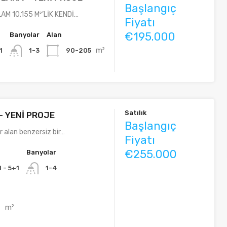
Başlangıç
AM 10.155 M²’LİK KENDİ…
Fiyatı
€195.000
Banyolar
Alan
m²
1
90-205
1-3
Satılık
– YENİ PROJE
Başlangıç
r alan benzersiz bir…
Fiyatı
€255.000
Banyolar
1 - 5+1
1-4
m²
4