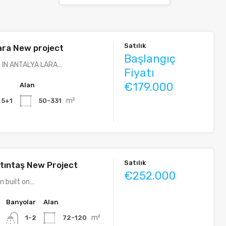
Satılık
ara New project
Başlangıç
 IN ANTALYA LARA…
Fiyatı
€179.000
Alan
m²
, 5+1
50-331
Satılık
ltıntaş New Project
€252.000
n built on…
Banyolar
Alan
m²
72-120
1-2