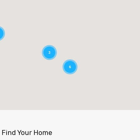
3
6
Find Your Home