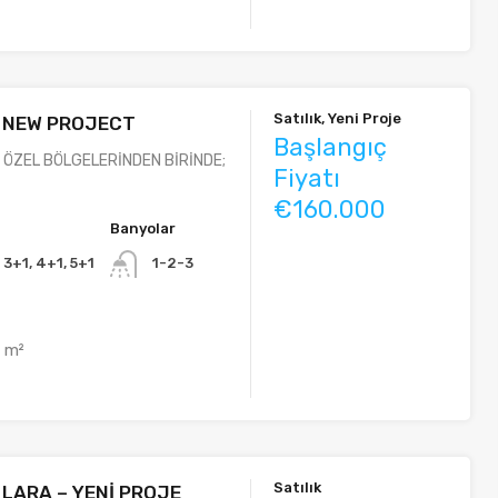
Satılık, Yeni Proje
 NEW PROJECT
Başlangıç
N ÖZEL BÖLGELERİNDEN BİRİNDE;
Fiyatı
€160.000
Banyolar
, 3+1, 4+1, 5+1
1-2-3
m²
Satılık
 LARA – YENİ PROJE