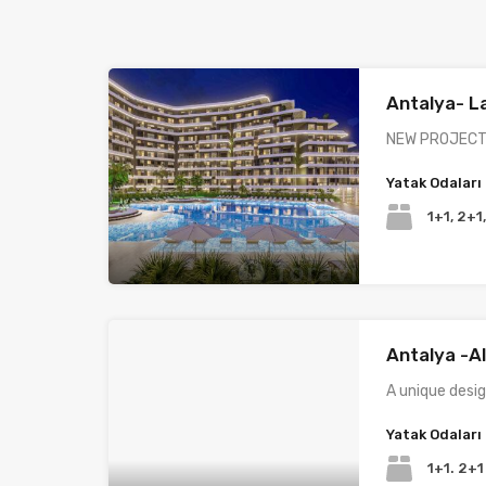
Antalya- L
NEW PROJECT
Yatak Odaları
1+1, 2+1
Antalya -A
A unique desig
Yatak Odaları
1+1. 2+1