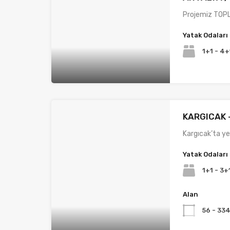
Projemiz TOPL
Yatak Odaları
1+1 - 4+
KARGICAK 
Kargıcak’ta ye
Yatak Odaları
1+1 - 3+
Alan
56 - 33