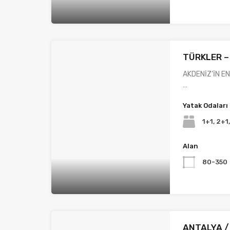
TÜRKLER –
AKDENİZ’İN E
…
Yatak Odaları
1+1, 2+1
Alan
80-350
ANTALYA /