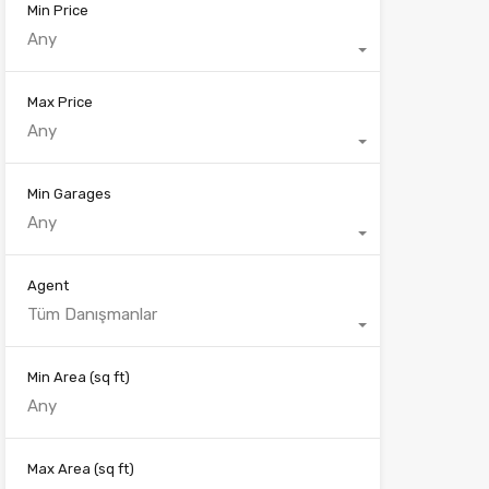
Min Price
Any
Max Price
Any
Min Garages
Any
Agent
Tüm Danışmanlar
Min Area
(sq ft)
Max Area
(sq ft)