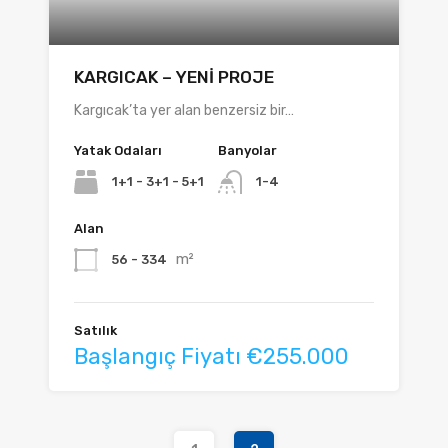
KARGICAK – YENİ PROJE
Kargıcak’ta yer alan benzersiz bir…
Yatak Odaları
Banyolar
1+1 - 3+1 - 5+1
1-4
Alan
m²
56 - 334
Satılık
Başlangıç Fiyatı €255.000