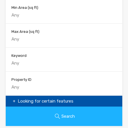
Min Area
(sq ft)
Max Area
(sq ft)
Keyword
Property ID
Looking for certain features
Search