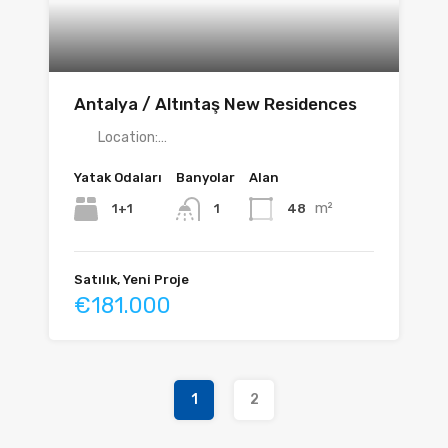
Antalya / Altıntaş New Residences
Location:…
Yatak Odaları
Banyolar
Alan
m²
1+1
48
1
Satılık, Yeni Proje
€181.000
1
2