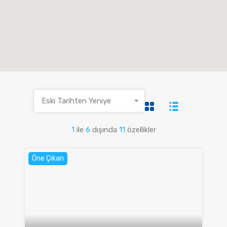
Eski Tarihten Yeniye
1
ile
6
dışında
11
özellikler
Öne Çıkan