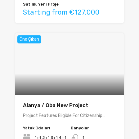
Satılık, Yeni Proje
Starting from €127.000
Öne Çıkan
Alanya / Oba New Project
Project Features Eligible For Citizenship…
Yatak Odaları
Banyolar
1+1 2+1 3+1 4+1
1