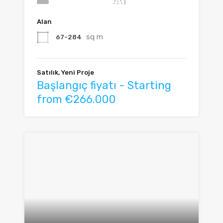
Alan
sq m
67-284
Satılık, Yeni Proje
Başlangıç fiyatı - Starting
from €266.000