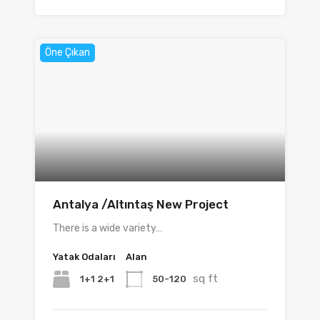
Öne Çıkan
Antalya /Altıntaş New Project
There is a wide variety…
Yatak Odaları
Alan
sq ft
1+1 2+1
50-120