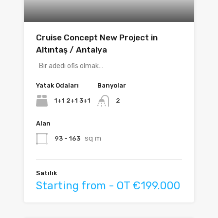
Cruise Concept New Project in
Altıntaş / Antalya
Bir adedi ofis olmak…
Yatak Odaları
Banyolar
1+1 2+1 3+1
2
Alan
sq m
93 - 163
Satılık
Starting from - OT €199.000