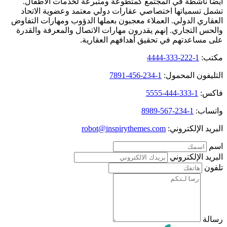
أيضًا ناشطة في المجتمع كمتطوعة ومتبرعة لخدمات الأطفال.
تشمل تسمياتها اختصاصي عقارات دولي معتمد وعضوية الاتحاد
العقاري الدولي. العملاء معجبون بعملها الدؤوب ومهارات التفاوض
والحس التجاري. إنهم يقدرون مهارات الاتصال والمعرفة والقدرة
على مساعدتهم في تحقيق أهدافهم العقارية.
مكتب:
1-222-333-4444
التليفون المحمول:
1-234-456-7891
فاكس:
1-333-444-5555
واتساب:
1-234-567-8989
البريد الإلكتروني:
robot@inspirythemes.com
اسم
البريد الإلكتروني
تلفون
رسالة