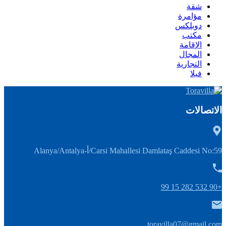
شقة
مؤامرة
دوبلكس
مكتب
الإقامة
المجال
التجارية
فيلا
الاتصالات
Carsi Mahallesi Damlataş Caddesi No:59/أ-Alanya/Antalya
+90 532 282 15 99
toravilla07@gmail.com