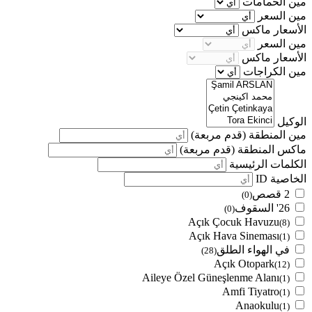
مين الحمامات
مين السعر
الأسعار ماكس
مين السعر
الأسعار ماكس
مين الكراجات
الوكيل
مين المنطقة
(قدم مربعة)
ماكس المنطقة
(قدم مربعة)
الكلمات الرئيسية
الخاصية ID
2 قصص
(0)
26' السقوف
(0)
Açık Çocuk Havuzu
(8)
Açık Hava Sineması
(1)
في الهواء الطلق
(28)
Açık Otopark
(12)
Aileye Özel Güneşlenme Alanı
(1)
Amfi Tiyatro
(1)
Anaokulu
(1)