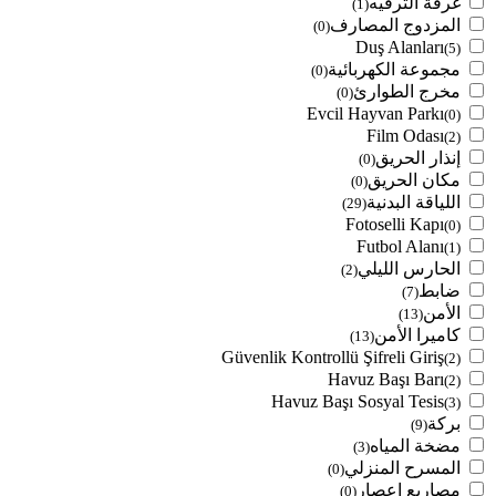
غرفة الترفيه
(1)
المزدوج المصارف
(0)
Duş Alanları
(5)
مجموعة الكهربائية
(0)
مخرج الطوارئ
(0)
Evcil Hayvan Parkı
(0)
Film Odası
(2)
إنذار الحريق
(0)
مكان الحريق
(0)
اللياقة البدنية
(29)
Fotoselli Kapı
(0)
Futbol Alanı
(1)
الحارس الليلي
(2)
ضابط
(7)
الأمن
(13)
كاميرا الأمن
(13)
Güvenlik Kontrollü Şifreli Giriş
(2)
Havuz Başı Barı
(2)
Havuz Başı Sosyal Tesis
(3)
بركة
(9)
مضخة المياه
(3)
المسرح المنزلي
(0)
مصاريع إعصار
(0)