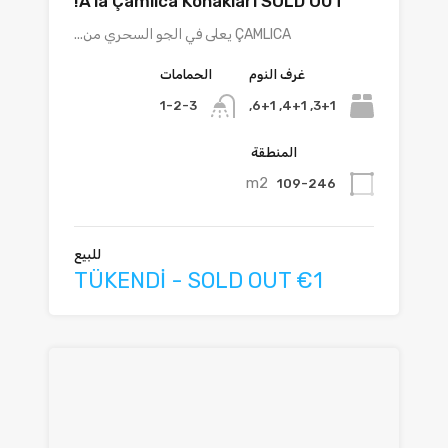
A’la Çamlıca Konakları SOLD OUT!
ÇAMLICA يعلى في الجو السحري من...
غرف النوم
الحمامات
3+1, 4+1, 6+1,
1-2-3
المنطقة
m2
109-246
للبيع
TÜKENDİ - SOLD OUT €1