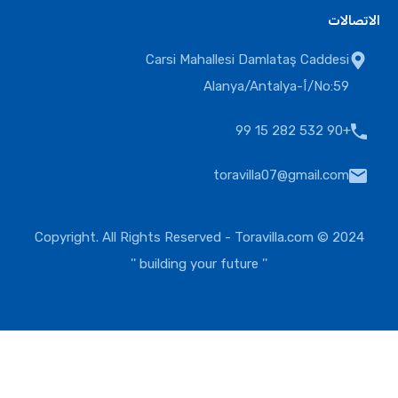
الاتصالات
Carsi Mahallesi Damlataş Caddesi
No:59/أ-Alanya/Antalya
+90 532 282 15 99
toravilla07@gmail.com
Toravilla.com
2024 © Copyright. All Rights Reserved -
'' building your future ''
EUR
USD
EUR
يحاول