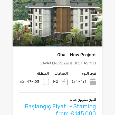
Oba – New Project
AVAX ENERGY🚨🚨 JUST AS YOU…
غرف النوم
الحمامات
المنطقة
m2
47-103
1+1 - 2+1
1-2
للبيع مشروع جديد
Başlangıç Fiyatı - Starting
from €145.000