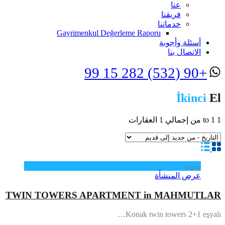
عنا
فريقنا
خدماتنا
Gayrimenkul Değerleme Raporu
أسئلة وأجوبة
الاتصال بنا
+90 (532) 282 15 99
İkinci
El
1
1
to
من إجمالي
1
العقارات
مميز
عرض المنشأة
TWIN TOWERS APARTMENT in MAHMUTLAR
Konak twin towers 2+1 eşyalı…