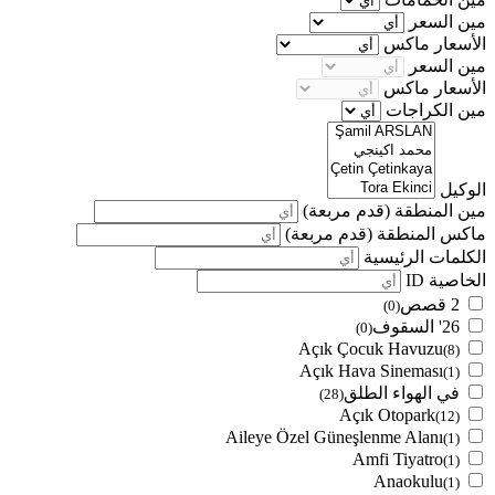
مين السعر
الأسعار ماكس
مين السعر
الأسعار ماكس
مين الكراجات
الوكيل
مين المنطقة
(قدم مربعة)
ماكس المنطقة
(قدم مربعة)
الكلمات الرئيسية
الخاصية ID
2 قصص
(0)
26' السقوف
(0)
Açık Çocuk Havuzu
(8)
Açık Hava Sineması
(1)
في الهواء الطلق
(28)
Açık Otopark
(12)
Aileye Özel Güneşlenme Alanı
(1)
Amfi Tiyatro
(1)
Anaokulu
(1)