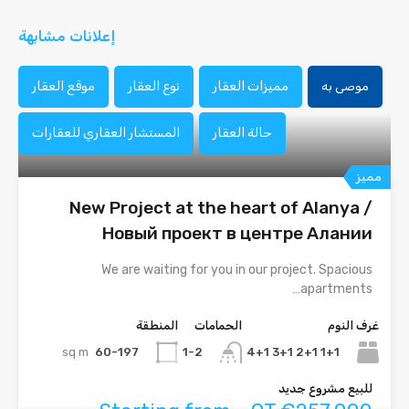
إعلانات مشابهة
موصى به
مميزات العقار
نوع العقار
موقع العقار
حالة العقار
المستشار العقاري للعقارات
مميز
New Project at the heart of Alanya /
Новый проект в центре Алании
We are waiting for you in our project. Spacious
apartments…
غرف النوم
الحمامات
المنطقة
sq m
60-197
1+1 2+1 3+1 4+1
1-2
للبيع مشروع جديد