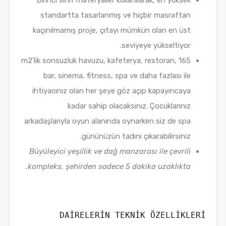
Birinci sınıf materyaller kullanılarak, en yüksek
standartta tasarlanmış ve hiçbir masraftan
kaçınılmamış proje, çıtayı mümkün olan en üst
seviyeye yükseltiyor.
165 m2’lik sonsuzluk havuzu, kafeterya, restoran,
bar, sinema, fitness, spa ve daha fazlası ile
ihtiyacınız olan her şeye göz açıp kapayıncaya
kadar sahip olacaksınız. Çocuklarınız
arkadaşlarıyla oyun alanında oynarken siz de spa
gününüzün tadını çıkarabilirsiniz.
Büyüleyici yeşillik ve dağ manzarası ile çevrili
kompleks, şehirden sadece 5 dakika uzaklıkta.
DAİRELERİN TEKNİK ÖZELLİKLERİ