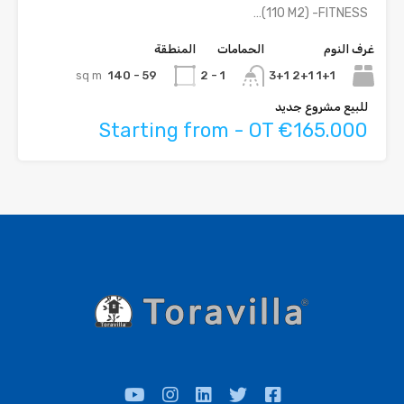
(110 M2) -FITNESS…
غرف النوم
الحمامات
المنطقة
sq m
59 - 140
1+1 2+1 3+1
1 - 2
للبيع مشروع جديد
Starting from - OT €165.000