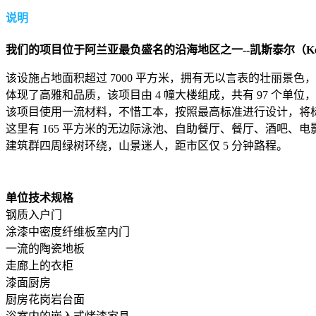
说明
我们的项目位于阿兰亚最负盛名的沿海地区之一--凯斯泰尔（K
该设施占地面积超过 7000 平方米，拥有无以言表的壮丽景
体现了高雅和品质，该项目由 4 幢大楼组成，共有 97 个单
该项目使用一流材料，不惜工本，按照最高标准进行设计，将
这里有 165 平方米的无边际泳池、自助餐厅、餐厅、酒吧
建筑群四周绿树环绕，山景迷人，距市区仅 5 分钟路程。
单位技术规格
钢质入户门
涂漆中密度纤维板室内门
一流的陶瓷地板
走廊上的衣柜
漆面厨房
厨房花岗岩台面