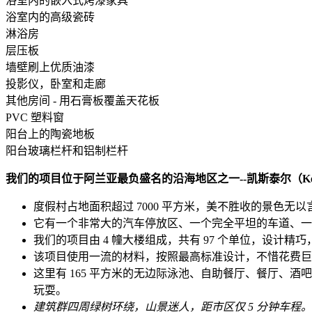
浴室内的嵌入式烤漆家具
浴室内的高级瓷砖
淋浴房
层压板
墙壁刷上优质油漆
投影仪，卧室和走廊
其他房间 - 用石膏板覆盖天花板
PVC 塑料窗
阳台上的陶瓷地板
阳台玻璃栏杆和铝制栏杆
我们的项目位于阿兰亚最负盛名的沿海地区之一--凯斯泰尔（K
度假村占地面积超过 7000 平方米，美不胜收的景色无以言
它有一个非常大的汽车停放区、一个完全平坦的车道、一
我们的项目由 4 幢大楼组成，共有 97 个单位，设计
该项目使用一流的材料，按照最高标准设计，不惜花费巨
这里有 165 平方米的无边际泳池、自助餐厅、餐厅
玩耍。
建筑群四周绿树环绕，山景迷人，距市区仅 5 分钟车程。