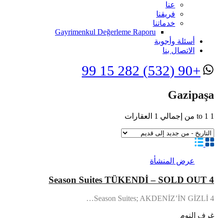
عنا
فريقنا
خدماتنا
Gayrimenkul Değerleme Raporu
أسئلة وأجوبة
الاتصال بنا
+90 (532) 282 15 99
Gazipaşa
1
1
to
من إجمالي
1
العقارات
عرض المنشأة
4 Season Suites TÜKENDİ – SOLD OUT
4 Season Suites; AKDENİZ’İN GİZLİ…
غرف النوم