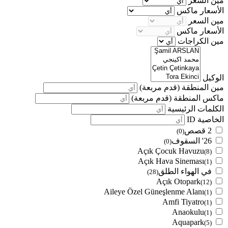
مين السعر
الأسعار ماكس
مين السعر
الأسعار ماكس
مين الكراجات
الوكيل
مين المنطقة
(قدم مربعة)
ماكس المنطقة
(قدم مربعة)
الكلمات الرئيسية
الخاصية ID
2 قصص
(0)
26' السقوف
(0)
Açık Çocuk Havuzu
(8)
Açık Hava Sineması
(1)
في الهواء الطلق
(28)
Açık Otopark
(12)
Aileye Özel Güneşlenme Alanı
(1)
Amfi Tiyatro
(1)
Anaokulu
(1)
Aquapark
(5)