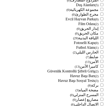
المزدوج المصارف
(0)
Duş Alanları
(5)
مجموعة الكهربائية
(0)
مخرج الطوارئ
(0)
Evcil Hayvan Parkı
(0)
Film Odası
(2)
إنذار الحريق
(0)
مكان الحريق
(0)
اللياقة البدنية
(29)
Fotoselli Kapı
(0)
Futbol Alanı
(1)
الحارس الليلي
(2)
ضابط
(7)
الأمن
(13)
كاميرا الأمن
(13)
Güvenlik Kontrollü Şifreli Giriş
(2)
Havuz Başı Barı
(2)
Havuz Başı Sosyal Tesis
(3)
بركة
(9)
مضخة المياه
(3)
المسرح المنزلي
(0)
مصاريع إعصار
(0)
الاتصال الداخلي
(6)