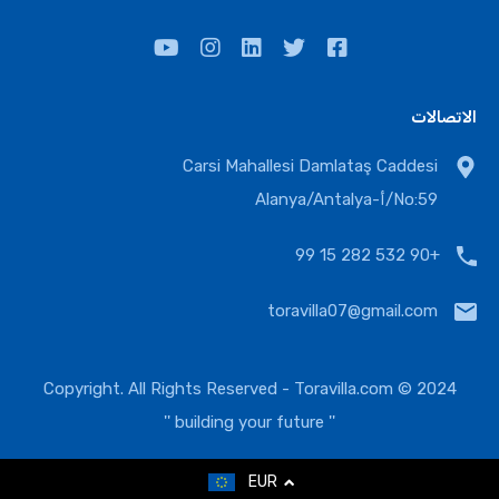
الاتصالات
Carsi Mahallesi Damlataş Caddesi
No:59/أ-Alanya/Antalya
غرف النوم
الحمامات
المنطقة
56-195
1+1 - 2+1
1-2
+90 532 282 15 99
للبيع مشروع جديد
toravilla07@gmail.com
€170.000
Toravilla.com
2024 © Copyright. All Rights Reserved -
'' building your future ''
4
3
2
1
EUR