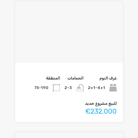
غرف النوم
الحمامات
المنطقة
75-190
2+1-4+1
2-3
للبيع مشروع جديد
€232.000