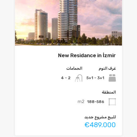
New Residance in İzmir
غرف النوم
الحمامات
3+1 - 5+1
2 - 4
المنطقة
m2
188-586
للبيع مشروع جديد
€489.000