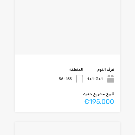
غرف النوم
المنطقة
56-155
1+1-3+1
للبيع مشروع جديد
€195.000