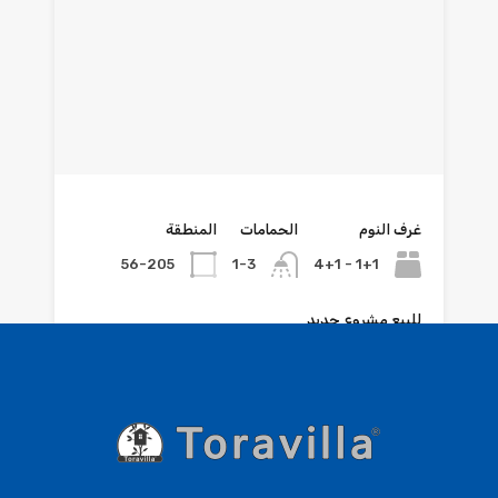
غرف النوم
الحمامات
المنطقة
56-205
1+1 - 4+1
1-3
للبيع مشروع جديد
€145.000