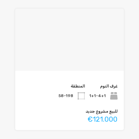
غرف النوم
المنطقة
58-198
1+1-4+1
للبيع مشروع جديد
€121.000