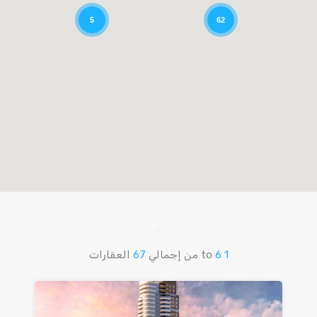
5
62
1
6
to
من إجمالي
67
العقارات