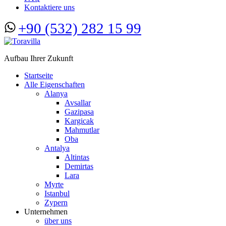
Kontaktiere uns
+90 (532) 282 15 99
Aufbau Ihrer Zukunft
Startseite
Alle Eigenschaften
Alanya
Avsallar
Gazipasa
Kargicak
Mahmutlar
Oba
Antalya
Altintas
Demirtas
Lara
Myrte
Istanbul
Zypern
Unternehmen
über uns