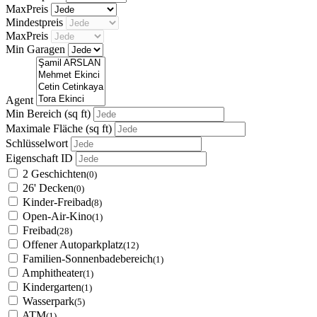
MaxPreis
Mindestpreis
MaxPreis
Min Garagen
Agent
Min Bereich
(sq ft)
Maximale Fläche
(sq ft)
Schlüsselwort
Eigenschaft ID
2 Geschichten
(0)
26' Decken
(0)
Kinder-Freibad
(8)
Open-Air-Kino
(1)
Freibad
(28)
Offener Autoparkplatz
(12)
Familien-Sonnenbadebereich
(1)
Amphitheater
(1)
Kindergarten
(1)
Wasserpark
(5)
ATM
(1)