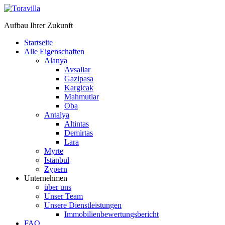
Aufbau Ihrer Zukunft
Startseite
Alle Eigenschaften
Alanya
Avsallar
Gazipasa
Kargicak
Mahmutlar
Oba
Antalya
Altintas
Demirtas
Lara
Myrte
Istanbul
Zypern
Unternehmen
über uns
Unser Team
Unsere Dienstleistungen
Immobilienbewertungsbericht
FAQ