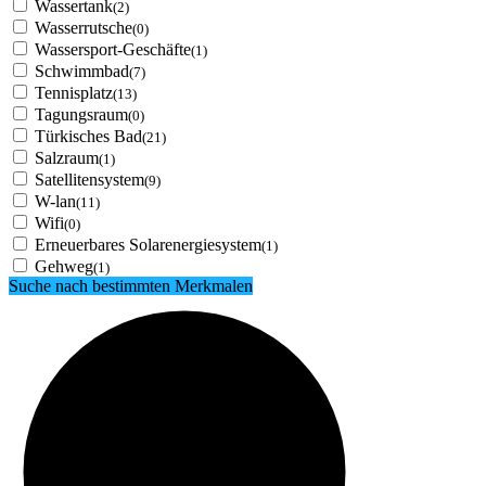
Wassertank
(2)
Wasserrutsche
(0)
Wassersport-Geschäfte
(1)
Schwimmbad
(7)
Tennisplatz
(13)
Tagungsraum
(0)
Türkisches Bad
(21)
Salzraum
(1)
Satellitensystem
(9)
W-lan
(11)
Wifi
(0)
Erneuerbares Solarenergiesystem
(1)
Gehweg
(1)
Suche nach bestimmten Merkmalen