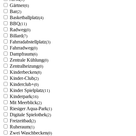
Gärtner
(6)
Bar
(2)
Basketballplatz
(4)
BBQ
(11)
Radweg
(0)
Billard
(7)
Fahrradabstellplatz
(3)
Fahrradweg
(0)
Dampfraum
(6)
Zentrale Kühlung
(0)
Zentralheizung
(0)
Kinderbecken
(8)
Kinder-Club
(2)
Kinderclub+
(0)
Kinder Spielplatz
(11)
Kinderpark
(16)
Mit Meerblick
(2)
Riesiger Aqua-Park
(1)
Digitale Spielothek
(2)
Freizeitbad
(2)
Ruheraum
(1)
Zwei Waschbecken
(0)