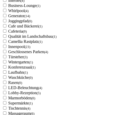
Internet
(4)
Business-Lounge
(1)
Whirlpool
(4)
Generator
(14)
Joggingpfad
(0)
Cafe und Bäckerei
(1)
Cafeteria
(9)
Qualität im Landschaftsbau
(1)
Camellia Rastplatz
(1)
Innenpool
(23)
Geschlossenes Parken
(4)
Türsteher
(3)
Wintergarten
(1)
Konferenzsaal
(1)
Laufbahn
(1)
Waschküche
(0)
Rasen
(0)
LED-Beleuchtung
(4)
Lobby-Rezeption
(5)
Marmorböden
(0)
Supermärkte
(1)
Tischtennis
(4)
Massageraum
(6)