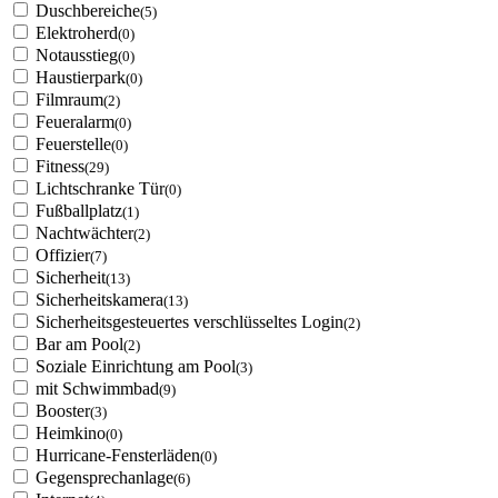
Duschbereiche
(5)
Elektroherd
(0)
Notausstieg
(0)
Haustierpark
(0)
Filmraum
(2)
Feueralarm
(0)
Feuerstelle
(0)
Fitness
(29)
Lichtschranke Tür
(0)
Fußballplatz
(1)
Nachtwächter
(2)
Offizier
(7)
Sicherheit
(13)
Sicherheitskamera
(13)
Sicherheitsgesteuertes verschlüsseltes Login
(2)
Bar am Pool
(2)
Soziale Einrichtung am Pool
(3)
mit Schwimmbad
(9)
Booster
(3)
Heimkino
(0)
Hurricane-Fensterläden
(0)
Gegensprechanlage
(6)