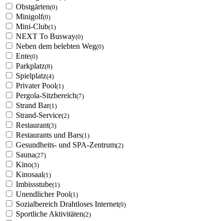
Obstgärten
(0)
Minigolf
(0)
Mini-Club
(1)
NEXT To Busway
(0)
Neben dem belebten Weg
(0)
Ente
(0)
Parkplatz
(8)
Spielplatz
(4)
Privater Pool
(1)
Pergola-Sitzbereich
(7)
Strand Bar
(1)
Strand-Service
(2)
Restaurant
(3)
Restaurants und Bars
(1)
Gesundheits- und SPA-Zentrum
(2)
Sauna
(27)
Kino
(3)
Kinosaal
(1)
Imbissstube
(1)
Unendlicher Pool
(1)
Sozialbereich Drahtloses Internet
(0)
Sportliche Aktivitäten
(2)