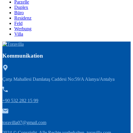
Parzelle
Duplex
Büro
Residenz
Feld
Werbung
Villa
Kommunikation
Çarşı Mahallesi Damlataş Caddesi No:59/A Alanya/Antalya
+90 532 282 15 99
toravilla07@gmail.com
2024 © Copyright. Alle Rechte vorbehalten.
toravilla.com