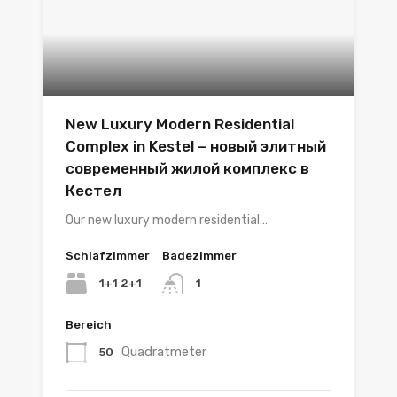
New Luxury Modern Residential
Complex in Kestel – новый элитный
современный жилой комплекс в
Кестел
Our new luxury modern residential…
Schlafzimmer
Badezimmer
1+1 2+1
1
Bereich
Quadratmeter
50