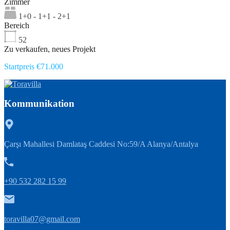
Zimmer
1+0 - 1+1 - 2+1
Bereich
52
Zu verkaufen, neues Projekt
Startpreis €71.000
Kommunikation
Çarşı Mahallesi Damlataş Caddesi No:59/A Alanya/Antalya
+90 532 282 15 99
toravilla07@gmail.com