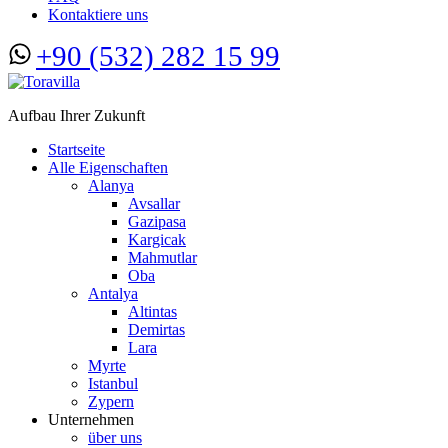
Kontaktiere uns
+90 (532) 282 15 99
Aufbau Ihrer Zukunft
Startseite
Alle Eigenschaften
Alanya
Avsallar
Gazipasa
Kargicak
Mahmutlar
Oba
Antalya
Altintas
Demirtas
Lara
Myrte
Istanbul
Zypern
Unternehmen
über uns