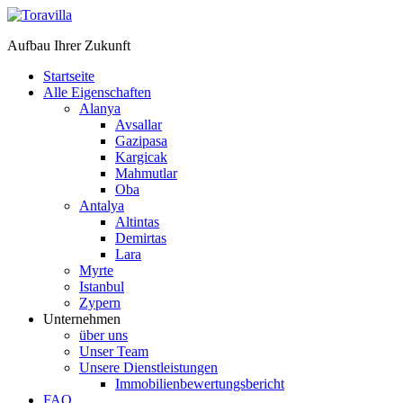
Aufbau Ihrer Zukunft
Startseite
Alle Eigenschaften
Alanya
Avsallar
Gazipasa
Kargicak
Mahmutlar
Oba
Antalya
Altintas
Demirtas
Lara
Myrte
Istanbul
Zypern
Unternehmen
über uns
Unser Team
Unsere Dienstleistungen
Immobilienbewertungsbericht
FAQ