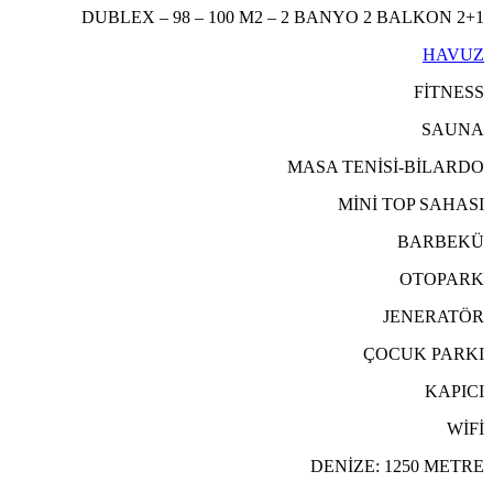
2+1 DUBLEX – 98 – 100 M2 – 2 BANYO 2 BALKON
HAVUZ
FİTNESS
SAUNA
MASA TENİSİ-BİLARDO
MİNİ TOP SAHASI
BARBEKÜ
OTOPARK
JENERATÖR
ÇOCUK PARKI
KAPICI
WİFİ
DENİZE: 1250 METRE