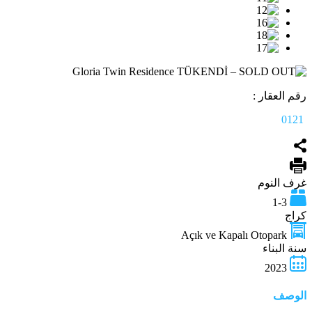
رقم العقار :
0121
غرف النوم
1-3
كراج
Açık ve Kapalı Otopark
سنة البناء
2023
الوصف