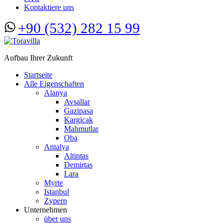
Kontaktiere uns
+90 (532) 282 15 99
Aufbau Ihrer Zukunft
Startseite
Alle Eigenschaften
Alanya
Avsallar
Gazipasa
Kargicak
Mahmutlar
Oba
Antalya
Altintas
Demirtas
Lara
Myrte
Istanbul
Zypern
Unternehmen
über uns