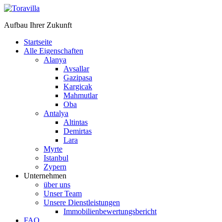
Aufbau Ihrer Zukunft
Startseite
Alle Eigenschaften
Alanya
Avsallar
Gazipasa
Kargicak
Mahmutlar
Oba
Antalya
Altintas
Demirtas
Lara
Myrte
Istanbul
Zypern
Unternehmen
über uns
Unser Team
Unsere Dienstleistungen
Immobilienbewertungsbericht
FAQ