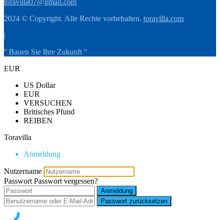
toravilla07@gmail.com
2024 © Copyright. Alle Rechte vorbehalten.
toravilla.com
|
'' Bauen Sie Ihre Zukunft ''
EUR
US Dollar
EUR
VERSUCHEN
Britisches Pfund
REIBEN
Toravilla
Anmeldung
Nutzername
Passwort
Passwort vergessen?
Anmeldung
Passwort zurücksetzen