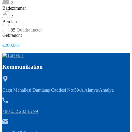
2
Badezimmer
2
Bereich
85
Quadratmeter
Gebraucht
€200.001
Kommunikation
Çarşı Mahallesi Damlataş Caddesi No:59/A Alanya/Antalya
+90 532 282 15 99