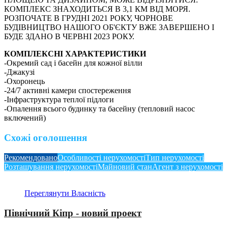
КОМПЛЕКС ЗНАХОДИТЬСЯ В 3,1 КМ ВІД МОРЯ.
РОЗПОЧАТЕ В ГРУДНІ 2021 РОКУ, ЧОРНОВЕ
БУДІВНИЦТВО НАШОГО ОБ'ЄКТУ ВЖЕ ЗАВЕРШЕНО І
БУДЕ ЗДАНО В ЧЕРВНІ 2023 РОКУ.
КОМПЛЕКСНІ ХАРАКТЕРИСТИКИ
-Окремий сад і басейн для кожної вілли
-Джакузі
-Охоронець
-24/7 активні камери спостереження
-Інфраструктура теплої підлоги
-Опалення всього будинку та басейну (тепловий насос
включений)
Схожі оголошення
Рекомендовано
Особливості нерухомості
Тип нерухомості
Розташування нерухомості
Майновий стан
Агент з нерухомості
Переглянути Власність
Північний Кіпр - новий проект