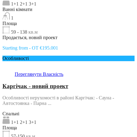
1+1 2+1 3+1
Ванні кімнати
1
Площа
59 - 138
кв.м
Продається, новий проект
Starting from - OT €195.001
Особливості
Переглянути Власність
Каргічак - новий проект
Особливості нерухомості в районі Каргічак: - Сауна -
Автостоянка - Парна ...
Спальні
1+1 2+1 3+1
Площа
57-150
кв.м