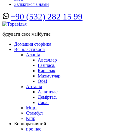
Зв'яжіться з нами
+90 (532) 282 15 99
будувати своє майбутнє
Домашня сторінка
Всі властивості
Аланія
Авсаллар
Газіпаса.
Каргічак
Махмутлар
Оба!
Анталія
Альтінтас
Деміртас.
Лара.
Мирт
Стамбул
Кіпр
Корпоративний
про нас