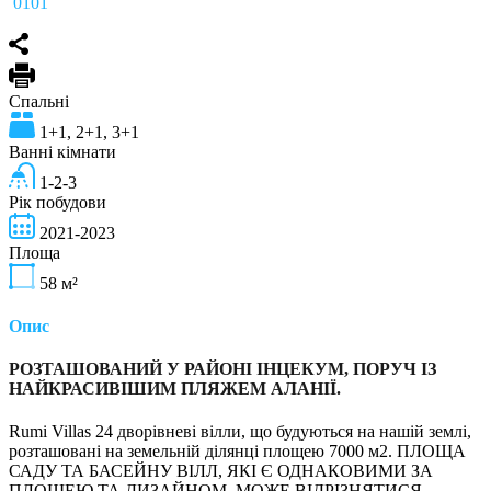
0101
Спальні
1+1, 2+1, 3+1
Ванні кімнати
1-2-3
Рік побудови
2021-2023
Площа
58
м²
Опис
РОЗТАШОВАНИЙ У РАЙОНІ ІНЦЕКУМ, ПОРУЧ ІЗ
НАЙКРАСИВІШИМ ПЛЯЖЕМ АЛАНІЇ.
Rumi Villas 24 дворівневі вілли, що будуються на нашій землі,
розташовані на земельній ділянці площею 7000 м2. ПЛОЩА
САДУ ТА БАСЕЙНУ ВІЛЛ, ЯКІ Є ОДНАКОВИМИ ЗА
ПЛОЩЕЮ ТА ДИЗАЙНОМ, МОЖЕ ВІДРІЗНЯТИСЯ.