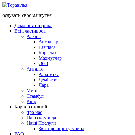
будувати своє майбутнє
Домашня сторінка
Всі властивості
Аланія
Авсаллар
Газіпаса.
Каргічак
Махмутлар
Оба!
Анталія
Альтінтас
Деміртас.
Лара.
Мирт
Стамбул
Кіпр
Корпоративний
про нас
Наша команда
Наші Послуги
Звіт про оцінку майна
FAQ