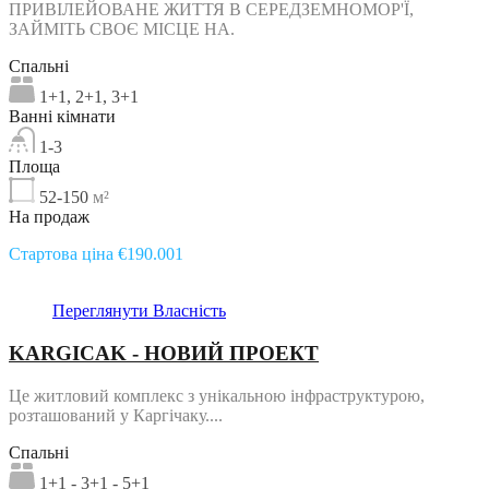
ПРИВІЛЕЙОВАНЕ ЖИТТЯ В СЕРЕДЗЕМНОМОР'Ї,
ЗАЙМІТЬ СВОЄ МІСЦЕ НА.
Спальні
1+1, 2+1, 3+1
Ванні кімнати
1-3
Площа
52-150
м²
На продаж
Стартова ціна €190.001
Переглянути Власність
KARGICAK - НОВИЙ ПРОЕКТ
Це житловий комплекс з унікальною інфраструктурою,
розташований у Каргічаку....
Спальні
1+1 - 3+1 - 5+1